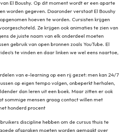
 van El Boushy. Op dit moment wordt er een aparte
sen worden gegeven. Daaronder verstaat El Boushy
r opgenomen hoeven te worden. Cursisten krijgen
oorgeschoteld. Ze krijgen ook animaties te zien van
gens de juiste naam van elk onderdeel moeten
essen gebruik van open bronnen zoals YouTube. El
video’s te vinden en daar linken we wel eens naartoe,
rdelen van e-learning op een rij gezet: men kan 24/7
sussen op eigen tempo volgen, onbeperkt herhalen,
eldender dan leren uit een boek. Maar zitten er ook
 dat sommige mensen graag contact willen met
 met honderd procent
ruikers discipline hebben om de cursus thuis te
er goede afspraken moeten worden gemaakt over