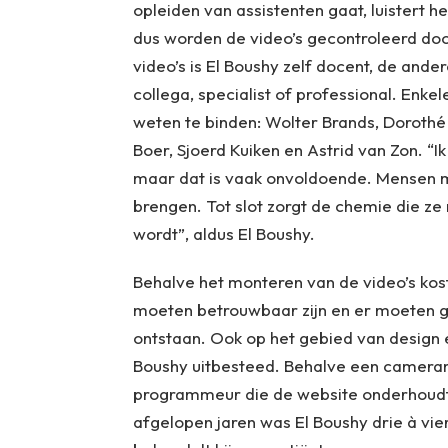
opleiden van assistenten gaat, luistert h
dus worden de video’s gecontroleerd doo
video’s is El Boushy zelf docent, de an
collega, specialist of professional. Enk
weten te binden: Wolter Brands, Dorothé
Boer, Sjoerd Kuiken en Astrid van Zon. “I
maar dat is vaak onvoldoende. Mensen m
brengen. Tot slot zorgt de chemie die ze
wordt”, aldus El Boushy.
Behalve het monteren van de video’s kos
moeten betrouwbaar zijn en er moeten ge
ontstaan. Ook op het gebied van design 
Boushy uitbesteed. Behalve een camerama
programmeur die de website onderhoudt
afgelopen jaren was El Boushy drie à vi