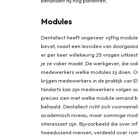
behandelt hij nog patiënten.
Modules
Dentallect heeft ongeveer vijftig modul
bevat, naast een lesvideo van doorgaans
er per keer willekeurig 25 vragen uitkies
je ze vaker maakt. De werkgever, die ook
medewerkers welke modules zij doen. O
krijgen medewerkers in de praktijk van 
tandarts kan zijn medewerkers volgen aa
precies zien met welke module iemand bez
behaald. Dentallect richt zich voornameli
academisch niveau, maar sommige modul
interessant zijn. Bijvoorbeeld die over i
tweeduizend mensen, verdeeld over ruim 