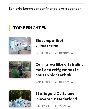
Een auto kopen zonder financiële verrassingen
TOP BERICHTEN
Biocompatibel
vulmateriaal
10 JULI 2022
10.210
VIEWS
Een natuurlijke uitstraling
met een zelfgemaakte
houten plantenbak
6 APRIL 2023
10.029
VIEWS
Statiegeld Duitsland
inleveren in Nederland
4 JULI 2024
9.200
VIEWS