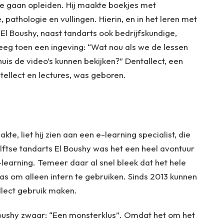
 te gaan opleiden. Hij maakte boekjes met
athologie en vullingen. Hierin, en in het leren met
. El Boushy, naast tandarts ook bedrijfskundige,
reeg toen een ingeving: “Wat nou als we de lessen
is de video’s kunnen bekijken?” Dentallect, een
ellect en lectures, was geboren.
te, liet hij zien aan een e-learning specialist, die
lftse tandarts El Boushy was het een heel avontuur
-learning. Temeer daar al snel bleek dat het hele
 was om alleen intern te gebruiken. Sinds 2013 kunnen
llect gebruik maken.
 Boushy zwaar: “Een monsterklus”. Omdat het om het