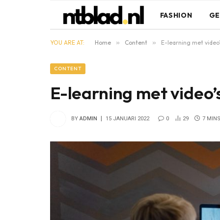
FASHION
GE
YOU ARE AT:
Home
»
Content
»
E-learning met video
CONTENT
E-learning met video’
BY
ADMIN
15 JANUARI 2022
0
29
7 MIN