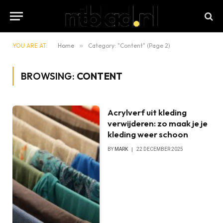
YOU ARE AT:
Home
»
Category: "Content" (Page 2)
BROWSING:
CONTENT
Acrylverf uit kleding
verwijderen: zo maak je je
kleding weer schoon
BY
MARK
22 DECEMBER 2025