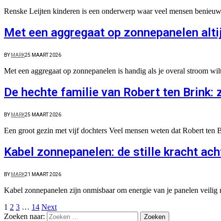
Renske Leijten kinderen is een onderwerp waar veel mensen benieuwd 
Met een aggregaat op zonnepanelen altij
BY
MARK
25 MAART 2026
Met een aggregaat op zonnepanelen is handig als je overal stroom wi
De hechte familie van Robert ten Brink: z
BY
MARK
25 MAART 2026
Een groot gezin met vijf dochters Veel mensen weten dat Robert ten B
Kabel zonnepanelen: de stille kracht ach
BY
MARK
21 MAART 2026
Kabel zonnepanelen zijn onmisbaar om energie van je panelen veilig
1
2
3
…
14
Next
Zoeken naar: