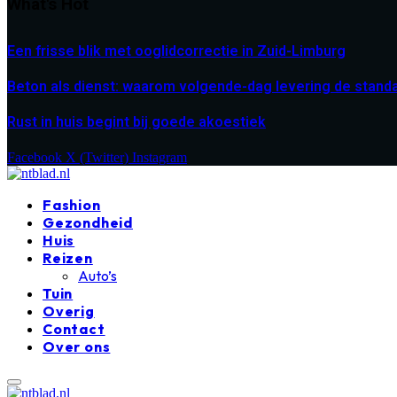
What's Hot
Een frisse blik met ooglidcorrectie in Zuid-Limburg
Beton als dienst: waarom volgende-dag levering de stand
Rust in huis begint bij goede akoestiek
Facebook
X (Twitter)
Instagram
Fashion
Gezondheid
Huis
Reizen
Auto’s
Tuin
Overig
Contact
Over ons