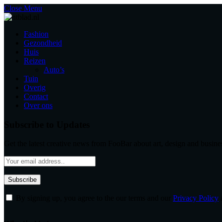
Close Menu
Fashion
Gezondheid
Huis
Reizen
Auto’s
Tuin
Overig
Contact
Over ons
Subscribe to Updates
Get the latest creative news from FooBar about art, design and busine
By signing up, you agree to the our terms and our
Privacy Policy