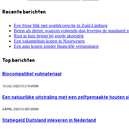
Recente berichten
Een frisse blik met ooglidcorrectie in Zuid-Limburg
Beton als dienst: waarom volgende-dag levering de standaard z
Rust in huis begint bij goede akoestiek
Een vakantiehuis kopen in Noorwegen
Een auto kopen zonder financiële verrassingen
Top berichten
Biocompatibel vulmateriaal
10 JULI 2022
10.210
VIEWS
Een natuurlijke uitstraling met een zelfgemaakte houten 
6 APRIL 2023
10.029
VIEWS
Statiegeld Duitsland inleveren in Nederland