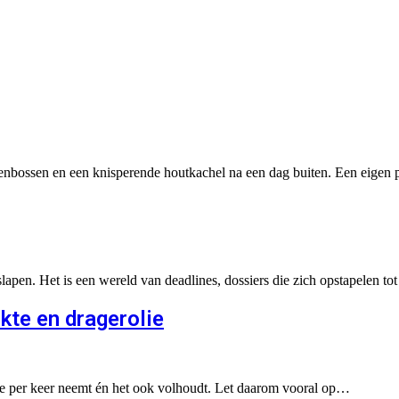
enbossen en een knisperende houtkachel na een dag buiten. Een eigen 
lapen. Het is een wereld van deadlines, dossiers die zich opstapelen to
rkte en dragerolie
t je per keer neemt én het ook volhoudt. Let daarom vooral op…