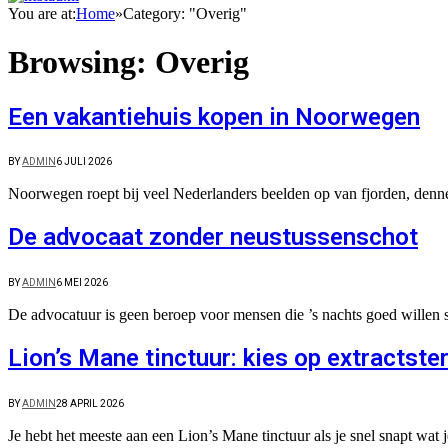
You are at:
Home
»
Category: "Overig"
Browsing:
Overig
Een vakantiehuis kopen in Noorwegen
BY
ADMIN
6 JULI 2026
Noorwegen roept bij veel Nederlanders beelden op van fjorden, denn
De advocaat zonder neustussenschot
BY
ADMIN
6 MEI 2026
De advocatuur is geen beroep voor mensen die ’s nachts goed willen s
Lion’s Mane tinctuur: kies op extractste
BY
ADMIN
28 APRIL 2026
Je hebt het meeste aan een Lion’s Mane tinctuur als je snel snapt wa