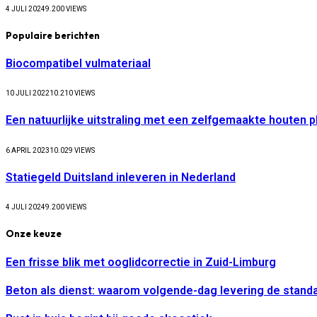
4 JULI 2024
9.200
VIEWS
Populaire berichten
Biocompatibel vulmateriaal
10 JULI 2022
10.210
VIEWS
Een natuurlijke uitstraling met een zelfgemaakte houten 
6 APRIL 2023
10.029
VIEWS
Statiegeld Duitsland inleveren in Nederland
4 JULI 2024
9.200
VIEWS
Onze keuze
Een frisse blik met ooglidcorrectie in Zuid-Limburg
Beton als dienst: waarom volgende-dag levering de stand