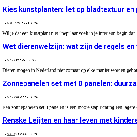
Kies kunstplanten: let op bladtextuur en
BY
ADMIN
28 APRIL 2026
Wil je dat een kunstplant niet “nep” aanvoelt in je interieur, begin d
Wet dierenwelzijn: wat zijn de regels en
BY
MARK
12 APRIL 2026
Dieren mogen in Nederland niet zomaar op elke manier worden gehoud
Zonnepanelen set met 8 panelen: duurza
BY
MARK
29 MAART 2026
Een zonnepanelen set 8 panelen is een mooie stap richting een lage
Renske Leijten en haar leven met kinder
BY
MARK
29 MAART 2026