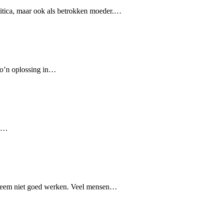
litica, maar ook als betrokken moeder.…
zo’n oplossing in…
ds…
ysteem niet goed werken. Veel mensen…