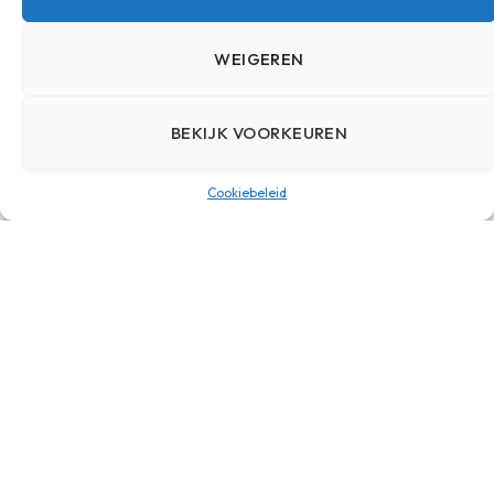
WEIGEREN
Mode komt tot leven
tijdens Paris Fashion
BEKIJK VOORKEUREN
Week 2025
BY
MARK
15 OKTOBER 2025
Cookiebeleid