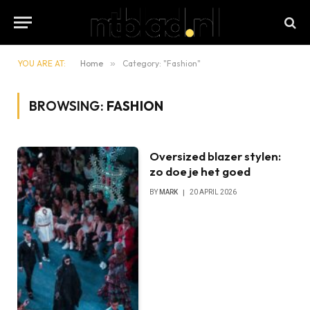
YOU ARE AT:
Home
»
Category: "Fashion"
BROWSING:
FASHION
Oversized blazer stylen:
zo doe je het goed
BY
MARK
20 APRIL 2026