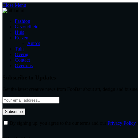
Close Menu
Fashion
Gezondheid
Huis
Reizen
Auto’s
Tuin
Overig
Contact
Over ons
Subscribe to Updates
Get the latest creative news from FooBar about art, design and busine
By signing up, you agree to the our terms and our
Privacy Policy