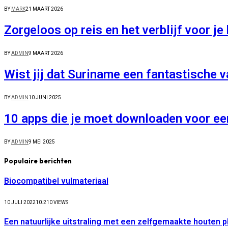
BY
MARK
21 MAART 2026
Zorgeloos op reis en het verblijf voor je
BY
ADMIN
9 MAART 2026
Wist jij dat Suriname een fantastische
BY
ADMIN
10 JUNI 2025
10 apps die je moet downloaden voor een
BY
ADMIN
9 MEI 2025
Populaire berichten
Biocompatibel vulmateriaal
10 JULI 2022
10.210
VIEWS
Een natuurlijke uitstraling met een zelfgemaakte houten 