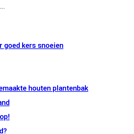
je…
 goed kers snoeien
fgemaakte houten plantenbak
and
op!
ad?