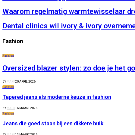
Waarom regelmatig warmtewisselaar dro
Dental clinics wil ivory & ivory overnem
Fashion
Fashion
Oversized blazer stylen: zo doe je het g
BY
MARK
20 APRIL 2026
Fashion
Tapered jeans als moderne keuze in fashion
BY
MARK
16 MAART 2026
Fashion
Jeans die goed staan bij een dikkere buik
BY
MARK
13 MAART 2026