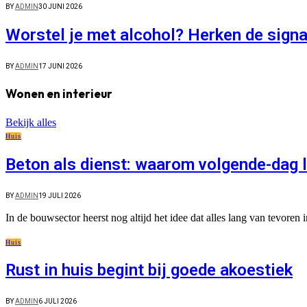
BY
ADMIN
30 JUNI 2026
Worstel je met alcohol? Herken de sign
BY
ADMIN
17 JUNI 2026
Wonen en interieur
Bekijk alles
Huis
Beton als dienst: waarom volgende-dag 
BY
ADMIN
19 JULI 2026
In de bouwsector heerst nog altijd het idee dat alles lang van tevor
Huis
Rust in huis begint bij goede akoestiek
BY
ADMIN
6 JULI 2026