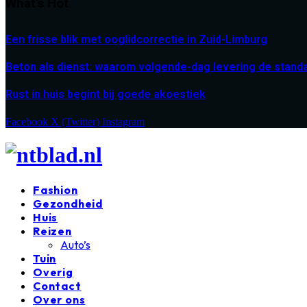
What's Hot
Een frisse blik met ooglidcorrectie in Zuid-Limburg
Beton als dienst: waarom volgende-dag levering de stand
Rust in huis begint bij goede akoestiek
Facebook
X (Twitter)
Instagram
Fashion
Gezondheid
Huis
Reizen
Auto’s
Tuin
Overig
Contact
Over ons