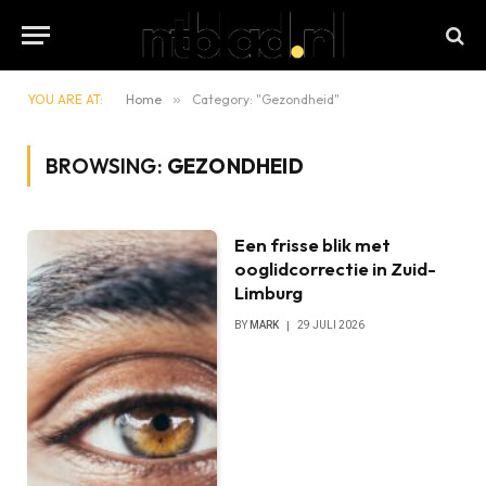
YOU ARE AT:
Home
»
Category: "Gezondheid"
BROWSING:
GEZONDHEID
Een frisse blik met
ooglidcorrectie in Zuid-
Limburg
BY
MARK
29 JULI 2026