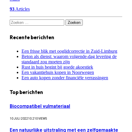
93
Articles
Zoeken
naar:
Recente berichten
Een frisse blik met ooglidcorrectie in Zuid-Limburg
Beton als dienst: waarom volgende-dag levering de
standaard zou moeten zijn
Rust in huis begint bij goede akoestiek
Een vakantiehuis kopen in Noorwegen
Een auto kopen zonder financiële verrassingen
Top berichten
Biocompatibel vulmateriaal
10 JULI 2022
10.210
VIEWS
Een natuurlijke uitstraling met een zelfgemaakte