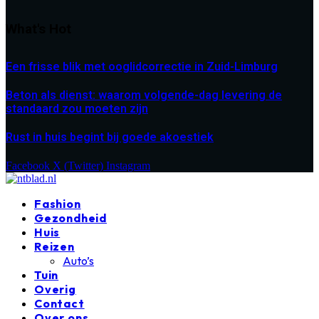
What's Hot
Een frisse blik met ooglidcorrectie in Zuid-Limburg
Beton als dienst: waarom volgende-dag levering de
standaard zou moeten zijn
Rust in huis begint bij goede akoestiek
Facebook
X (Twitter)
Instagram
Fashion
Gezondheid
Huis
Reizen
Auto’s
Tuin
Overig
Contact
Over ons