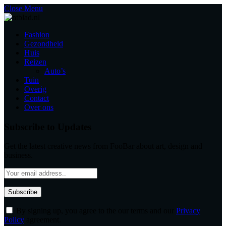
Close Menu
Fashion
Gezondheid
Huis
Reizen
Auto’s
Tuin
Overig
Contact
Over ons
Subscribe to Updates
Get the latest creative news from FooBar about art, design and
business.
By signing up, you agree to the our terms and our
Privacy
Policy
agreement.