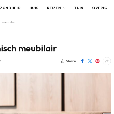
ZONDHEID
HUIS
REIZEN
TUIN
OVERIG
h meubilair
isch meubilair
Share
D