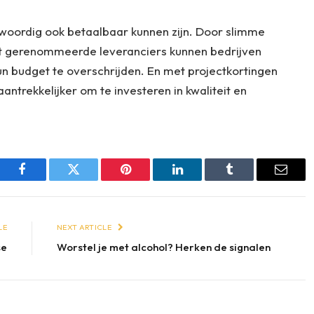
nwoordig ook betaalbaar kunnen zijn. Door slimme
t gerenommeerde leveranciers kunnen bedrijven
 budget te overschrijden. En met projectkortingen
antrekkelijker om te investeren in kwaliteit en
Facebook
Twitter
Pinterest
LinkedIn
Tumblr
Email
LE
NEXT ARTICLE
se
Worstel je met alcohol? Herken de signalen