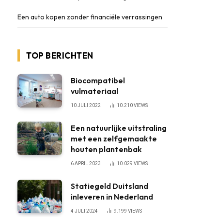
Een auto kopen zonder financiële verrassingen
TOP BERICHTEN
Biocompatibel
vulmateriaal
10 JULI 2022
10.210
VIEWS
Een natuurlijke uitstraling
met een zelfgemaakte
houten plantenbak
6 APRIL 2023
10.029
VIEWS
Statiegeld Duitsland
inleveren in Nederland
4 JULI 2024
9.199
VIEWS