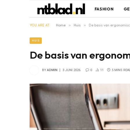
FASHION
GE
YOU ARE AT:
Home
»
Huis
»
De basis van ergonomisc
HUIS
De basis van ergonom
BY
ADMIN
3 JUNI 2026
0
11
5 MINS REA