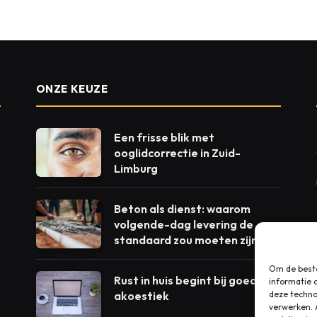
ONZE KEUZE
Een frisse blik met
ooglidcorrectie in Zuid-
Limburg
Beton als dienst: waarom
volgende-dag levering de
standaard zou moeten zijn
Om de beste
Rust in huis begint bij goede
informatie 
akoestiek
deze techno
verwerken. 