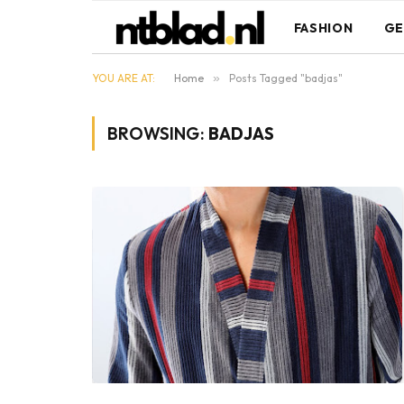
FASHION
GE
YOU ARE AT:
Home
»
Posts Tagged "badjas"
BROWSING:
BADJAS