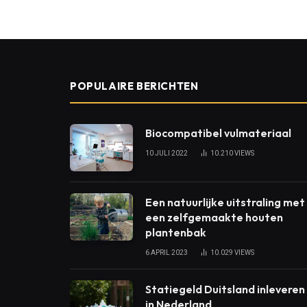
POPULAIRE BERICHTEN
Biocompatibel vulmateriaal
10 JULI 2022
10.210
VIEWS
Een natuurlijke uitstraling met
een zelfgemaakte houten
plantenbak
6 APRIL 2023
10.029
VIEWS
Statiegeld Duitsland inleveren
in Nederland