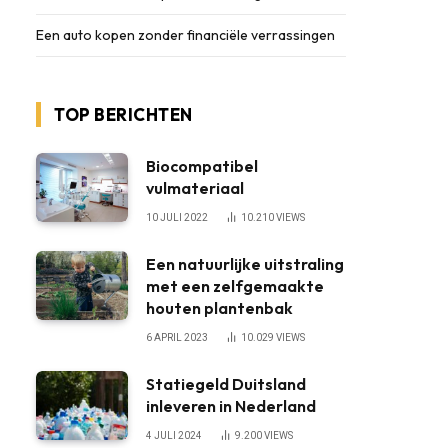
Een auto kopen zonder financiële verrassingen
TOP BERICHTEN
Biocompatibel
vulmateriaal
10 JULI 2022
10.210
VIEWS
Een natuurlijke uitstraling
met een zelfgemaakte
houten plantenbak
6 APRIL 2023
10.029
VIEWS
Statiegeld Duitsland
inleveren in Nederland
4 JULI 2024
9.200
VIEWS