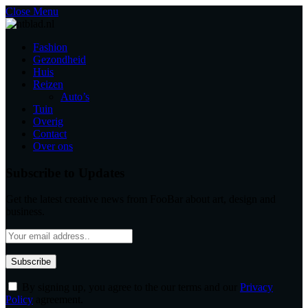
Close Menu
Fashion
Gezondheid
Huis
Reizen
Auto’s
Tuin
Overig
Contact
Over ons
Subscribe to Updates
Get the latest creative news from FooBar about art, design and
business.
By signing up, you agree to the our terms and our
Privacy
Policy
agreement.