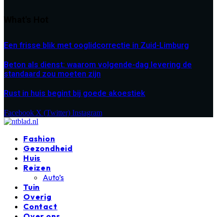
What's Hot
Een frisse blik met ooglidcorrectie in Zuid-Limburg
Beton als dienst: waarom volgende-dag levering de
standaard zou moeten zijn
Rust in huis begint bij goede akoestiek
Facebook
X (Twitter)
Instagram
Fashion
Gezondheid
Huis
Reizen
Auto’s
Tuin
Overig
Contact
Over ons