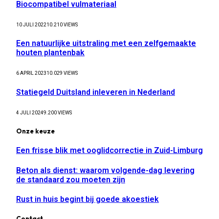
Biocompatibel vulmateriaal
10 JULI 2022
10.210
VIEWS
Een natuurlijke uitstraling met een zelfgemaakte
houten plantenbak
6 APRIL 2023
10.029
VIEWS
Statiegeld Duitsland inleveren in Nederland
4 JULI 2024
9.200
VIEWS
Onze keuze
Een frisse blik met ooglidcorrectie in Zuid-Limburg
Beton als dienst: waarom volgende-dag levering
de standaard zou moeten zijn
Rust in huis begint bij goede akoestiek
Contact