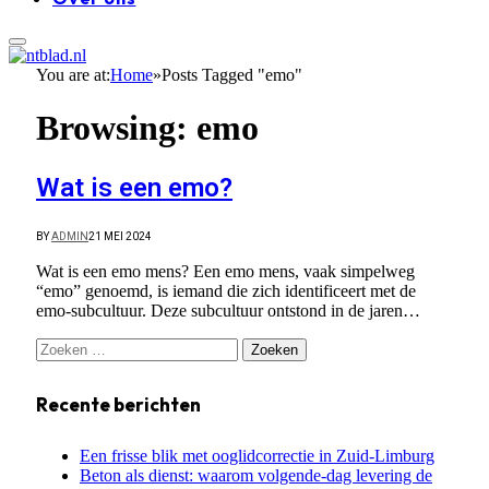
You are at:
Home
»
Posts Tagged "emo"
Browsing:
emo
Wat is een emo?
BY
ADMIN
21 MEI 2024
Wat is een emo mens? Een emo mens, vaak simpelweg
“emo” genoemd, is iemand die zich identificeert met de
emo-subcultuur. Deze subcultuur ontstond in de jaren…
Zoeken
naar:
Recente berichten
Een frisse blik met ooglidcorrectie in Zuid-Limburg
Beton als dienst: waarom volgende-dag levering de