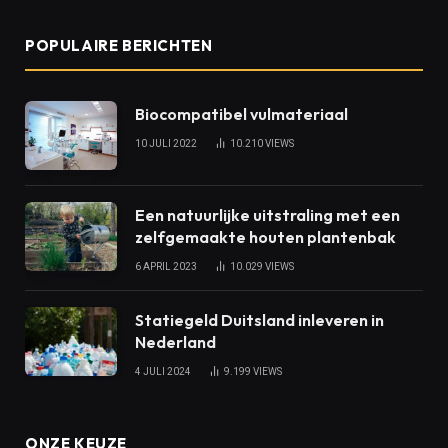
POPULAIRE BERICHTEN
Biocompatibel vulmateriaal
10 JULI 2022
10.210
VIEWS
Een natuurlijke uitstraling met een
zelfgemaakte houten plantenbak
6 APRIL 2023
10.029
VIEWS
Statiegeld Duitsland inleveren in
Nederland
4 JULI 2024
9.199
VIEWS
ONZE KEUZE