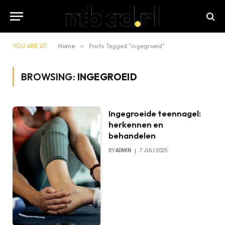
YOU ARE AT:
Home
»
Posts Tagged "ingegroeid"
BROWSING:
INGEGROEID
Ingegroeide teennagel:
herkennen en
behandelen
BY
ADMIN
7 JULI 2025