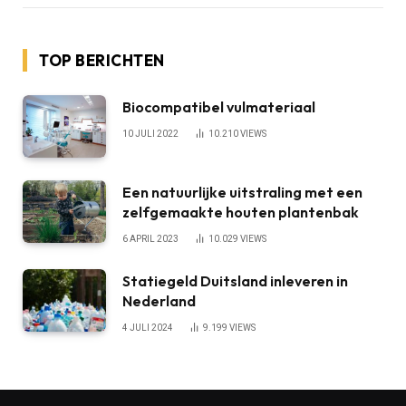
TOP BERICHTEN
Biocompatibel vulmateriaal
10 JULI 2022
10.210
VIEWS
Een natuurlijke uitstraling met een
zelfgemaakte houten plantenbak
6 APRIL 2023
10.029
VIEWS
Statiegeld Duitsland inleveren in
Nederland
4 JULI 2024
9.199
VIEWS