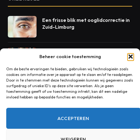
Een frisse blik met ooglidcorrectie in
Zuid-Limburg
Beton als dienst: waarom volgende-
Beheer cookie toestemming
dag levering de standaard zou
moeten zijn
Om de beste ervaringen te bieden, gebruiken wij technologieën zoals
cookies om informatie over je apparaat op te slaan en/of te raadplegen.
Door in te stemmen met deze technologieën kunnen wij gegevens zoals
Rust in huis begint bij goede
surfgedrag of unieke ID's op deze site verwerken. Als je geen
akoestiek
toestemming geeft of uw toestemming intrekt, kan dit een nadelige
invloed hebben op bepaalde functies en mogelijkheden.
ACCEPTEREN
CONTACT
WEIGEREN