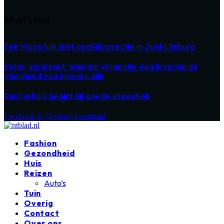
What's Hot
Een frisse blik met ooglidcorrectie in Zuid-Limburg
Beton als dienst: waarom volgende-dag levering de
standaard zou moeten zijn
Rust in huis begint bij goede akoestiek
Facebook
X (Twitter)
Instagram
Fashion
Gezondheid
Huis
Reizen
Auto’s
Tuin
Overig
Contact
Over ons