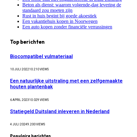
Beton als dienst: waarom volgende-dag levering de
standaard zou moeten zijn
Rust in huis begint bij goede akoestiek
Een vakantiehuis kopen in Noorwegen
Een auto kopen zonder financiële verrassingen
Top berichten
Biocompatibel vulmateriaal
10 JULI 2022
10.210
VIEWS
Een natuurlijke uitstraling met een zelfgemaakte
houten plantenbak
6 APRIL 2023
10.029
VIEWS
Statiegeld Duitsland inleveren in Nederland
4 JULI 2024
9.200
VIEWS
Populaire berichten