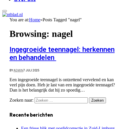
You are at:
Home
»
Posts Tagged "nagel"
Browsing:
nagel
Ingegroeide teennagel: herkennen
en behandelen
BY
ADMIN
7 JULI 2025
Een ingegroeide teennagel is ontzettend vervelend en kan
veel pijn doen. Heb je last van een ingegroeide teennagel?
Dan is het belangrijk dat hij zo spoedig…
Zoeken naar:
Recente berichten
Een frisse blik met ooglidcorrectie in Zuid-Limburg