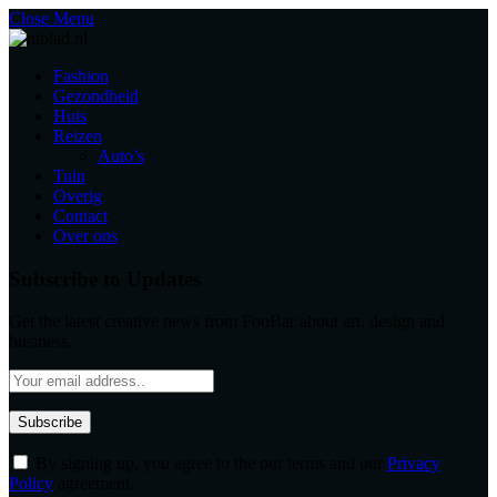
Close Menu
Fashion
Gezondheid
Huis
Reizen
Auto’s
Tuin
Overig
Contact
Over ons
Subscribe to Updates
Get the latest creative news from FooBar about art, design and
business.
By signing up, you agree to the our terms and our
Privacy
Policy
agreement.