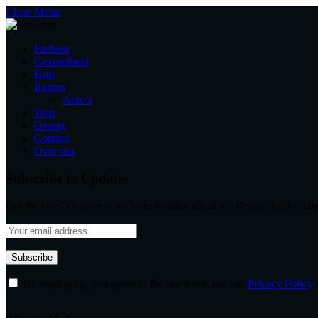
Close Menu
Fashion
Gezondheid
Huis
Reizen
Auto’s
Tuin
Overig
Contact
Over ons
Subscribe to Updates
Get the latest creative news from FooBar about art, design and busine
By signing up, you agree to the our terms and our
Privacy Policy