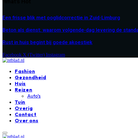
What's Hot
Een frisse blik met ooglidcorrectie in Zuid-Limburg
Beton als dienst: waarom volgende-dag levering de stand
Rust in huis begint bij goede akoestiek
Facebook
X (Twitter)
Instagram
Fashion
Gezondheid
Huis
Reizen
Auto’s
Tuin
Overig
Contact
Over ons