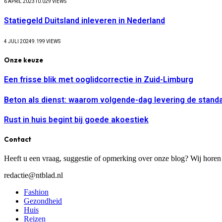
6 APRIL 2023
10.029
VIEWS
Statiegeld Duitsland inleveren in Nederland
4 JULI 2024
9.199
VIEWS
Onze keuze
Een frisse blik met ooglidcorrectie in Zuid-Limburg
Beton als dienst: waarom volgende-dag levering de stand
Rust in huis begint bij goede akoestiek
Contact
Heeft u een vraag, suggestie of opmerking over onze blog? Wij horen
redactie@ntblad.nl
Fashion
Gezondheid
Huis
Reizen