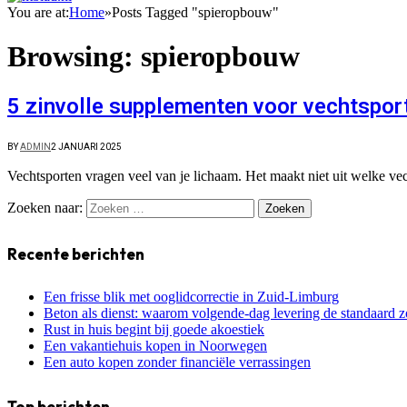
You are at:
Home
»
Posts Tagged "spieropbouw"
Browsing:
spieropbouw
5 zinvolle supplementen voor vechtspor
BY
ADMIN
2 JANUARI 2025
Vechtsporten vragen veel van je lichaam. Het maakt niet uit welke ve
Zoeken naar:
Recente berichten
Een frisse blik met ooglidcorrectie in Zuid-Limburg
Beton als dienst: waarom volgende-dag levering de standaard z
Rust in huis begint bij goede akoestiek
Een vakantiehuis kopen in Noorwegen
Een auto kopen zonder financiële verrassingen
Top berichten