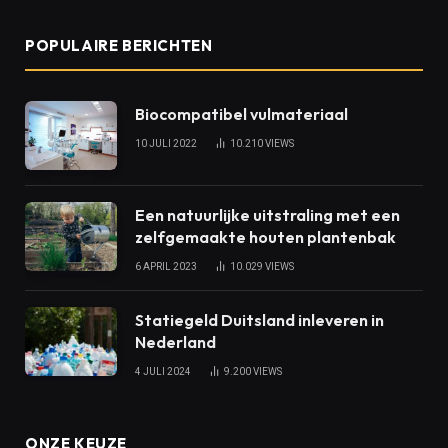
POPULAIRE BERICHTEN
Biocompatibel vulmateriaal
10 JULI 2022
10.210
VIEWS
Een natuurlijke uitstraling met een
zelfgemaakte houten plantenbak
6 APRIL 2023
10.029
VIEWS
Statiegeld Duitsland inleveren in
Nederland
4 JULI 2024
9.200
VIEWS
ONZE KEUZE