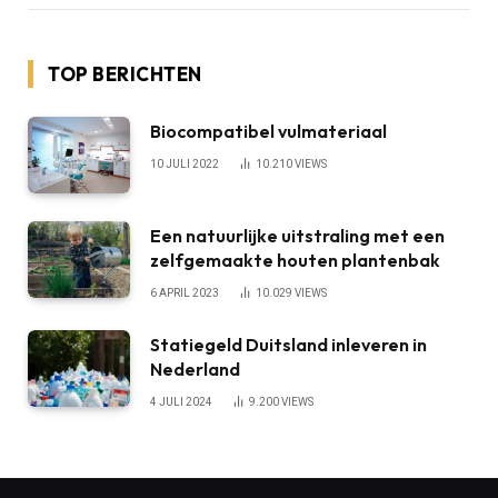
TOP BERICHTEN
Biocompatibel vulmateriaal
10 JULI 2022
10.210
VIEWS
Een natuurlijke uitstraling met een
zelfgemaakte houten plantenbak
6 APRIL 2023
10.029
VIEWS
Statiegeld Duitsland inleveren in
Nederland
4 JULI 2024
9.200
VIEWS