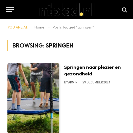
YOU ARE AT:
Home
»
Posts Tagged "Springen"
BROWSING:
SPRINGEN
Springen naar plezier en
gezondheid
BY
ADMIN
29 DECEMBER 2024