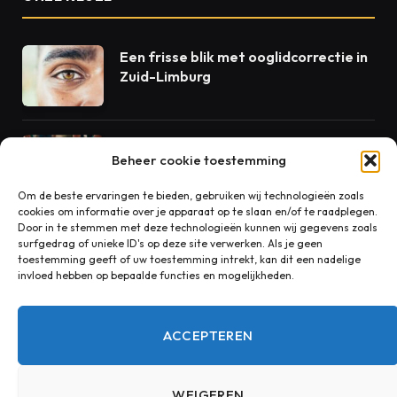
Een frisse blik met ooglidcorrectie in
Zuid-Limburg
Beton als dienst: waarom volgende-
Beheer cookie toestemming
dag levering de standaard zou
moeten zijn
Om de beste ervaringen te bieden, gebruiken wij technologieën zoals
cookies om informatie over je apparaat op te slaan en/of te raadplegen.
Door in te stemmen met deze technologieën kunnen wij gegevens zoals
Rust in huis begint bij goede
surfgedrag of unieke ID's op deze site verwerken. Als je geen
akoestiek
toestemming geeft of uw toestemming intrekt, kan dit een nadelige
invloed hebben op bepaalde functies en mogelijkheden.
ACCEPTEREN
CONTACT
WEIGEREN