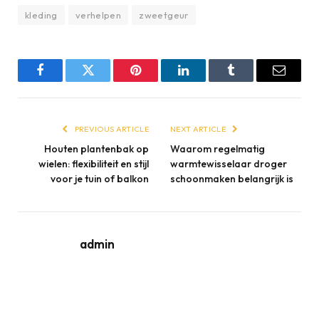
kleding
verhelpen
zweetgeur
Facebook
Twitter
Pinterest
LinkedIn
Tumblr
Email
PREVIOUS ARTICLE
NEXT ARTICLE
Houten plantenbak op
Waarom regelmatig
wielen: flexibiliteit en stijl
warmtewisselaar droger
voor je tuin of balkon
schoonmaken belangrijk is
admin