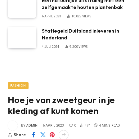
Een natuurlijke uitstraling met een
zelfgemaakte houten plantenbak
6 APRIL 2023
10.029
VIEWS
Statiegeld Duitsland inleveren in
Nederland
4 JULI 2024
9.200
VIEWS
FASHION
Hoe je van zweetgeur in je
kleding af kunt komen
BY
ADMIN
6 APRIL 2023
0
474
4 MINS READ
Share