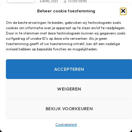
6 APRIL 2023
10.029
VIEWS
Beheer cookie toestemming
Statiegeld Duitsland inleveren in
Nederland
Om de beste ervaringen te bieden, gebruiken wij technologieën zoals
cookies om informatie over je apparaat op te slaan en/of te raadplegen.
4 JULI 2024
9.200
VIEWS
Door in te stemmen met deze technologieën kunnen wij gegevens zoals
surfgedrag of unieke ID's op deze site verwerken. Als je geen
toestemming geeft of uw toestemming intrekt, kan dit een nadelige
invloed hebben op bepaalde functies en mogelijkheden.
ACCEPTEREN
POPULAIRE BERICHTEN
WEIGEREN
Biocompatibel vulmateriaal
10 JULI 2022
10.210
VIEWS
BEKIJK VOORKEUREN
Een natuurlijke uitstraling met een
Cookiebeleid
zelfgemaakte houten plantenbak