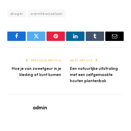
droger
warmtewisselaar
Facebook
Twitter
Pinterest
LinkedIn
Tumblr
Email
PREVIOUS ARTICLE
NEXT ARTICLE
Hoe je van zweetgeur in je
Een natuurlijke uitstraling
kleding af kunt komen
met een zelfgemaakte
houten plantenbak
admin