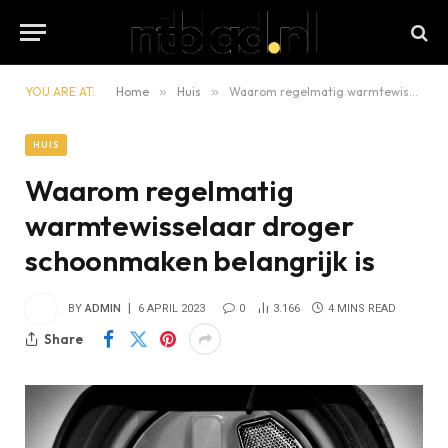
YOU ARE AT:
Home
»
Huis
»
Waarom regelmatig warmtewisselaar droger schoonmaken belangrijk is
HUIS
Waarom regelmatig
warmtewisselaar droger
schoonmaken belangrijk is
BY
ADMIN
6 APRIL 2023
0
3.166
4 MINS READ
Share