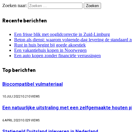
Zoeken naar:
Recente berichten
Een frisse blik met ooglidcorrectie in Zuid-Limburg
Beton als dienst: waarom volgende-dag levering de standaard z
Rust in huis begint bij goede akoestiek
Een vakantiehuis kopen in Noorwegen
Een auto kopen zonder financiële verrassingen
Top berichten
Biocompatibel vulmateriaal
10 JULI 2022
10.210
VIEWS
Een natuurlijke uitstraling met een zelfgemaakte houten 
6 APRIL 2023
10.029
VIEWS
Statiegeld Duitsland inleveren in Nederland