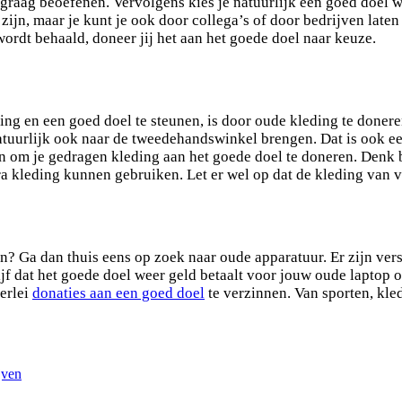
raag beoefenen. Vervolgens kies je natuurlijk een goed doel waa
jn, maar je kunt je ook door collega’s of door bedrijven laten 
wordt behaald, doneer jij het aan het goede doel naar keuze.
g en een goed doel te steunen, is door oude kleding te doneren. 
g natuurlijk ook naar de tweedehandswinkel brengen. Dat is ook
en om je gedragen kleding aan het goede doel te doneren. Denk
a kleding kunnen gebruiken. Let er wel op dat de kleding van v
men? Ga dan thuis eens op zoek naar oude apparatuur. Er zijn ve
ijf dat het goede doel weer geld betaalt voor jouw oude laptop 
lerlei
donaties aan een goed doel
te verzinnen. Van sporten, kle
jven