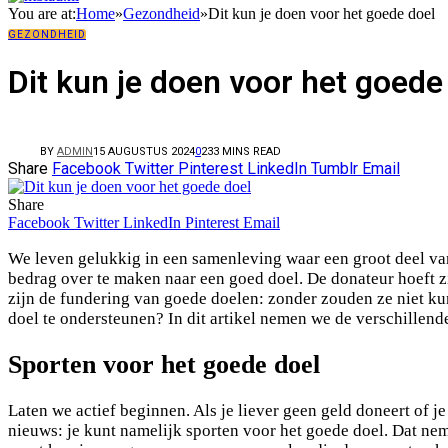
You are at:
Home
»
Gezondheid
»
Dit kun je doen voor het goede doel
GEZONDHEID
Dit kun je doen voor het goede
BY
ADMIN
15 AUGUSTUS 2024
0
23
3 MINS READ
Share
Facebook
Twitter
Pinterest
LinkedIn
Tumblr
Email
Share
Facebook
Twitter
LinkedIn
Pinterest
Email
We leven gelukkig in een samenleving waar een groot deel van
bedrag over te maken naar een goed doel. De donateur hoeft z
zijn de fundering van goede doelen: zonder zouden ze niet kun
doel te ondersteunen? In dit artikel nemen we de verschillend
Sporten voor het goede doel
Laten we actief beginnen. Als je liever geen geld doneert of
nieuws: je kunt namelijk sporten voor het goede doel. Dat n