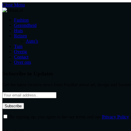
Close Menu
Fashion
Gezondheid
Huis
Reizen
Auto’s
Tuin
Overig
Contact
Over ons
Subscribe to Updates
Get the latest creative news from FooBar about art, design and busine
By signing up, you agree to the our terms and our
Privacy Policy