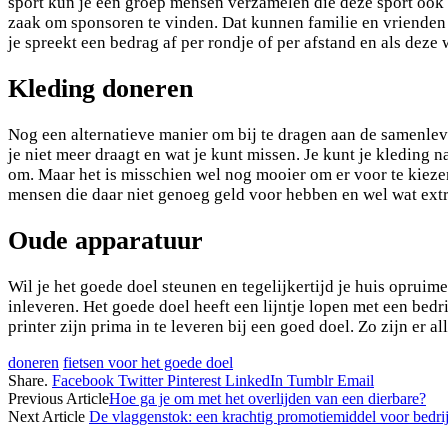
sport kun je een groep mensen verzamelen die deze sport ook g
zaak om sponsoren te vinden. Dat kunnen familie en vrienden zi
je spreekt een bedrag af per rondje of per afstand en als deze 
Kleding doneren
Nog een alternatieve manier om bij te dragen aan de samenlevin
je niet meer draagt en wat je kunt missen. Je kunt je kledin
om. Maar het is misschien wel nog mooier om er voor te kiez
mensen die daar niet genoeg geld voor hebben en wel wat extr
Oude apparatuur
Wil je het goede doel steunen en tegelijkertijd je huis oprui
inleveren. Het goede doel heeft een lijntje lopen met een bedr
printer zijn prima in te leveren bij een goed doel. Zo zijn er al
doneren
fietsen voor het goede doel
Share.
Facebook
Twitter
Pinterest
LinkedIn
Tumblr
Email
Previous Article
Hoe ga je om met het overlijden van een dierbare?
Next Article
De vlaggenstok: een krachtig promotiemiddel voor bedri