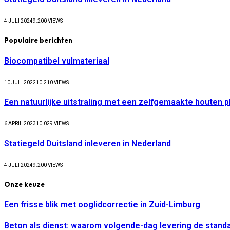
4 JULI 2024
9.200
VIEWS
Populaire berichten
Biocompatibel vulmateriaal
10 JULI 2022
10.210
VIEWS
Een natuurlijke uitstraling met een zelfgemaakte houten 
6 APRIL 2023
10.029
VIEWS
Statiegeld Duitsland inleveren in Nederland
4 JULI 2024
9.200
VIEWS
Onze keuze
Een frisse blik met ooglidcorrectie in Zuid-Limburg
Beton als dienst: waarom volgende-dag levering de stand