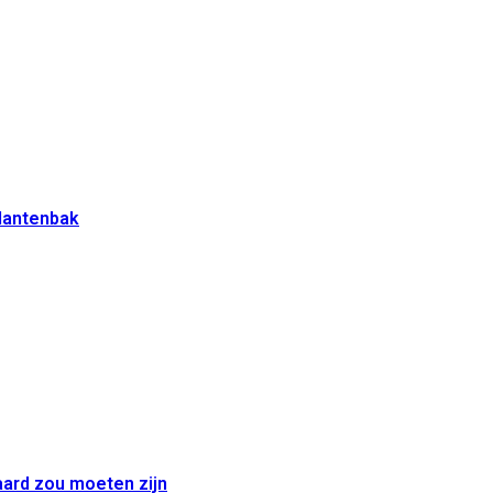
plantenbak
aard zou moeten zijn