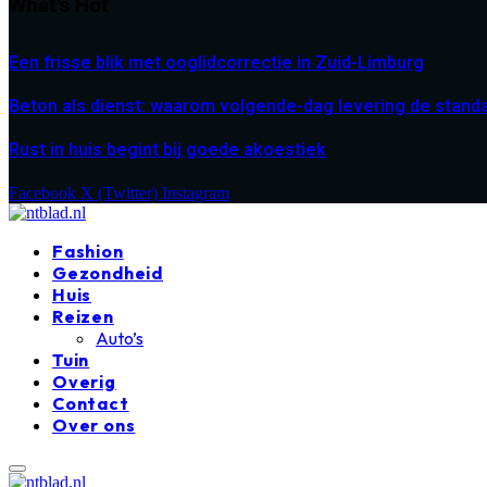
What's Hot
Een frisse blik met ooglidcorrectie in Zuid-Limburg
Beton als dienst: waarom volgende-dag levering de stand
Rust in huis begint bij goede akoestiek
Facebook
X (Twitter)
Instagram
Fashion
Gezondheid
Huis
Reizen
Auto’s
Tuin
Overig
Contact
Over ons