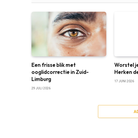
Een frisse blik met
Worstel j
ooglidcorrectie in Zuid-
Herken de
Limburg
17 JUNI 2026
29 JULI 2026
A