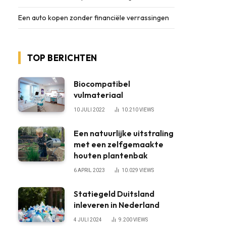
Een auto kopen zonder financiële verrassingen
TOP BERICHTEN
Biocompatibel
vulmateriaal
10 JULI 2022
10.210
VIEWS
Een natuurlijke uitstraling
met een zelfgemaakte
houten plantenbak
6 APRIL 2023
10.029
VIEWS
Statiegeld Duitsland
inleveren in Nederland
4 JULI 2024
9.200
VIEWS