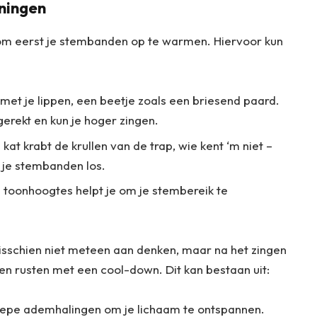
eningen
k om eerst je stembanden op te warmen. Hiervoor kun
 met je lippen, een beetje zoals een briesend paard.
erekt en kun je hoger zingen.
at krabt de krullen van de trap, wie kent ‘m niet –
e je stembanden los.
toonhoogtes helpt je om je stembereik te
 misschien niet meteen aan denken, maar na het zingen
ten rusten met een cool-down. Dit kan bestaan uit:
epe ademhalingen om je lichaam te ontspannen.