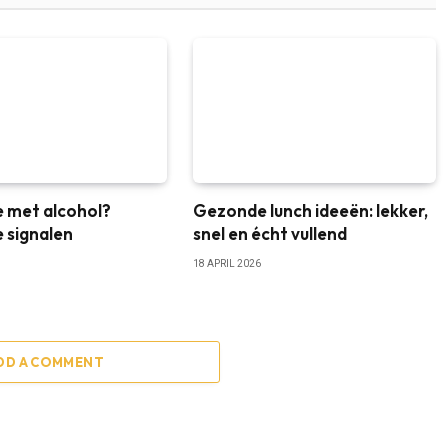
e met alcohol?
Gezonde lunch ideeën: lekker,
 signalen
snel en écht vullend
18 APRIL 2026
DD A COMMENT