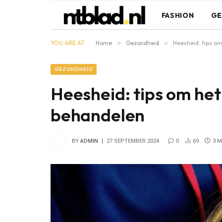
FASHION
GE
YOU ARE AT:
Home
»
Gezondheid
»
Heesheid: tips o
GEZONDHEID
Heesheid: tips om he
behandelen
BY
ADMIN
27 SEPTEMBER 2024
0
69
3 M