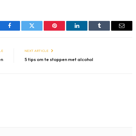
Facebook
Twitter
Pinterest
LinkedIn
Tumblr
Email
LE
NEXT ARTICLE
en
5 tips om te stoppen met alcohol