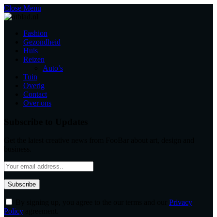
Close Menu
Fashion
Gezondheid
Huis
Reizen
Auto’s
Tuin
Overig
Contact
Over ons
Subscribe to Updates
Get the latest creative news from FooBar about art, design and
business.
By signing up, you agree to the our terms and our
Privacy
Policy
agreement.