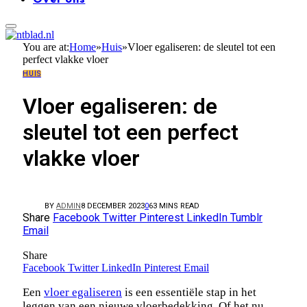
You are at:
Home
»
Huis
»
Vloer egaliseren: de sleutel tot een
perfect vlakke vloer
HUIS
Vloer egaliseren: de
sleutel tot een perfect
vlakke vloer
BY
ADMIN
8 DECEMBER 2023
0
6
3 MINS READ
Share
Facebook
Twitter
Pinterest
LinkedIn
Tumblr
Email
Share
Facebook
Twitter
LinkedIn
Pinterest
Email
Een
vloer egaliseren
is een essentiële stap in het
leggen van een nieuwe vloerbedekking. Of het nu