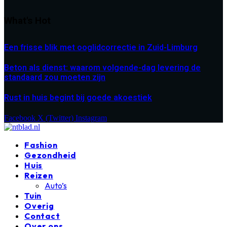
What's Hot
Een frisse blik met ooglidcorrectie in Zuid-Limburg
Beton als dienst: waarom volgende-dag levering de
standaard zou moeten zijn
Rust in huis begint bij goede akoestiek
Facebook
X (Twitter)
Instagram
Fashion
Gezondheid
Huis
Reizen
Auto’s
Tuin
Overig
Contact
Over ons