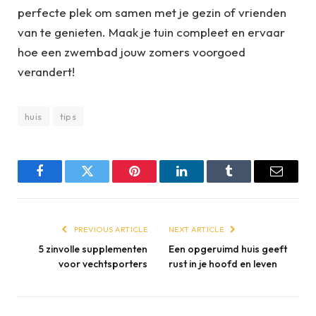
perfecte plek om samen met je gezin of vrienden
van te genieten. Maak je tuin compleet en ervaar
hoe een zwembad jouw zomers voorgoed
verandert!
huis
tips
Facebook
Twitter
Pinterest
LinkedIn
Tumblr
Email
PREVIOUS ARTICLE
NEXT ARTICLE
5 zinvolle supplementen
Een opgeruimd huis geeft
voor vechtsporters
rust in je hoofd en leven