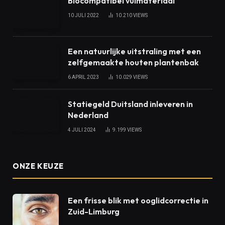
Biocompatibel vulmateriaal
10 JULI 2022
10.210
VIEWS
Een natuurlijke uitstraling met een
zelfgemaakte houten plantenbak
6 APRIL 2023
10.029
VIEWS
Statiegeld Duitsland inleveren in
Nederland
4 JULI 2024
9.199
VIEWS
ONZE KEUZE
Een frisse blik met ooglidcorrectie in
Zuid-Limburg