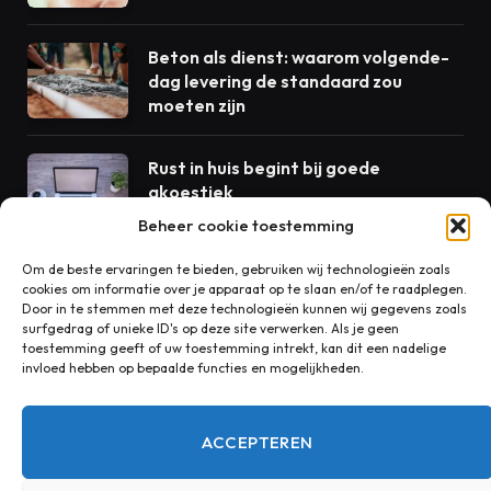
Beton als dienst: waarom volgende-
dag levering de standaard zou
moeten zijn
Rust in huis begint bij goede
akoestiek
Beheer cookie toestemming
Om de beste ervaringen te bieden, gebruiken wij technologieën zoals
cookies om informatie over je apparaat op te slaan en/of te raadplegen.
CONTACT
Door in te stemmen met deze technologieën kunnen wij gegevens zoals
surfgedrag of unieke ID's op deze site verwerken. Als je geen
toestemming geeft of uw toestemming intrekt, kan dit een nadelige
invloed hebben op bepaalde functies en mogelijkheden.
Heeft u een vraag, suggestie of opmerking over onze
blog? Wij horen graag van u!
ACCEPTEREN
redactie@ntblad.nl