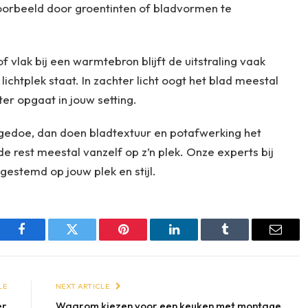
voorbeeld door groentinten of bladvormen te
of vlak bij een warmtebron blijft de uitstraling vaak
 lichtplek staat. In zachter licht oogt het blad meestal
er opgaat in jouw setting.
el gedoe, dan doen bladtextuur en potafwerking het
e rest meestal vanzelf op z’n plek. Onze experts bij
gestemd op jouw plek en stijl.
Facebook
Twitter
Pinterest
LinkedIn
Tumblr
Email
LE
NEXT ARTICLE
er
Waarom kiezen voor een keuken met montage