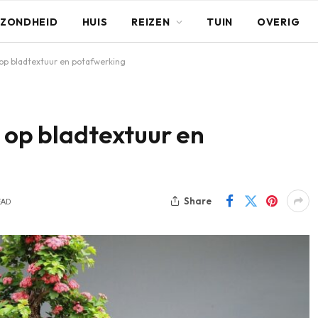
ZONDHEID
HUIS
REIZEN
TUIN
OVERIG
 op bladtextuur en potafwerking
t op bladtextuur en
Share
EAD