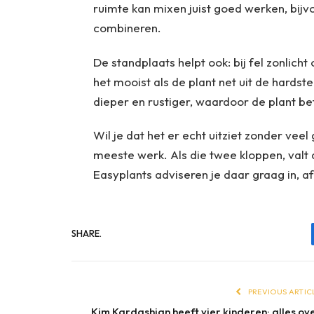
ruimte kan mixen juist goed werken, bij
combineren.
De standplaats helpt ook: bij fel zonlicht 
het mooist als de plant net uit de hardste
dieper en rustiger, waardoor de plant bet
Wil je dat het er echt uitziet zonder ve
meeste werk. Als die twee kloppen, valt d
Easyplants adviseren je daar graag in, af
SHARE.
PREVIOUS ARTIC
Kim Kardashian heeft vier kinderen: alles ov