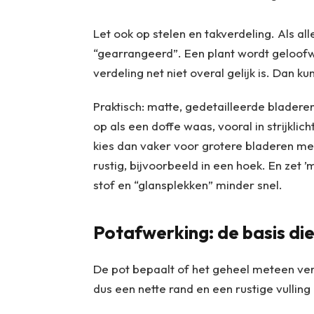
Let ook op stelen en takverdeling. Als all
“gearrangeerd”. Een plant wordt geloofwa
verdeling net niet overal gelijk is. Dan ku
Praktisch: matte, gedetailleerde bladeren
op als een doffe waas, vooral in strijklich
kies dan vaker voor grotere bladeren met
rustig, bijvoorbeeld in een hoek. En zet ’
stof en “glansplekken” minder snel.
Potafwerking: de basis die
De pot bepaalt of het geheel meteen ver
dus een nette rand en een rustige vulling