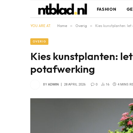
FASHION
GE
YOU ARE AT:
Home
»
Overig
»
Kies kunstplanten: let
OVERIG
Kies kunstplanten: le
potafwerking
BY
ADMIN
28 APRIL 2026
0
16
4 MINS R