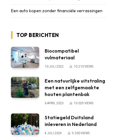
Een auto kopen zonder financiële verrassingen
TOP BERICHTEN
Biocompatibel
vulmateriaal
10 JULI 2022
10.210
VIEWS
Een natuurlijke uitstraling
met een zelfgemaakte
houten plantenbak
6 APRIL 2023
10.029
VIEWS
Statiegeld Duitsland
inleveren in Nederland
4 JULI 2024
9.200
VIEWS