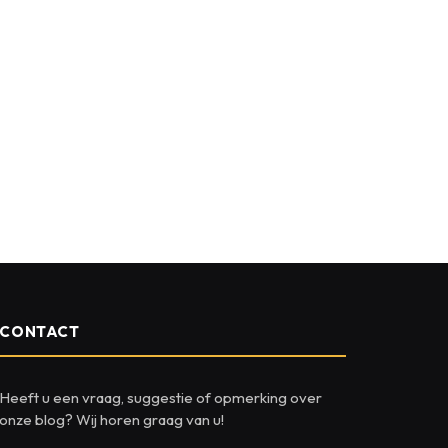
CONTACT
Heeft u een vraag, suggestie of opmerking over
onze blog? Wij horen graag van u!