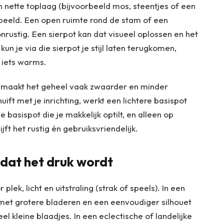
en nette toplaag (bijvoorbeeld mos, steentjes of een
beeld. Een open ruimte rond de stam of een
rustig. Een sierpot kan dat visueel oplossen en het
n je via die sierpot je stijl laten terugkomen,
 iets warms.
t maakt het geheel vaak zwaarder en minder
uift met je inrichting, werkt een lichtere basispot
e basispot die je makkelijk optilt, en alleen op
ft het rustig én gebruiksvriendelijk.
dat het druk wordt
lek, licht en uitstraling (strak of speels). In een
 met grotere bladeren en een eenvoudiger silhouet
l kleine blaadjes. In een eclectische of landelijke