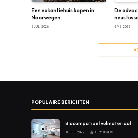
Een vakantiehuis kopen in
De advoc
Noorwegen
neustuss
6 JULI 2026
6 MEI 2026
A
POPULAIRE BERICHTEN
Biocompatibel vulmateriaal
10 JULI 2022
10.210
VIEWS