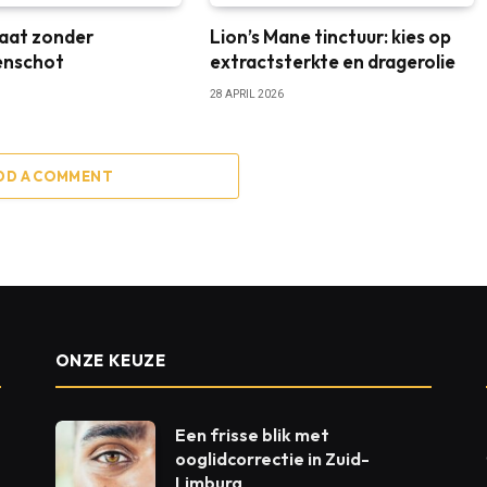
aat zonder
Lion’s Mane tinctuur: kies op
enschot
extractsterkte en dragerolie
28 APRIL 2026
DD A COMMENT
ONZE KEUZE
Een frisse blik met
ooglidcorrectie in Zuid-
Limburg