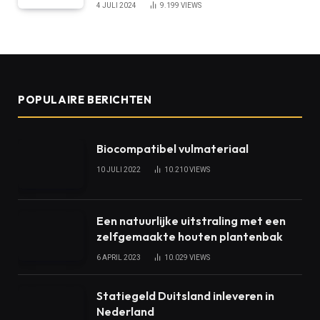
4 JULI 2024
9.199
VIEWS
POPULAIRE BERICHTEN
Biocompatibel vulmateriaal
10 JULI 2022
10.210
VIEWS
Een natuurlijke uitstraling met een
zelfgemaakte houten plantenbak
6 APRIL 2023
10.029
VIEWS
Statiegeld Duitsland inleveren in
Nederland