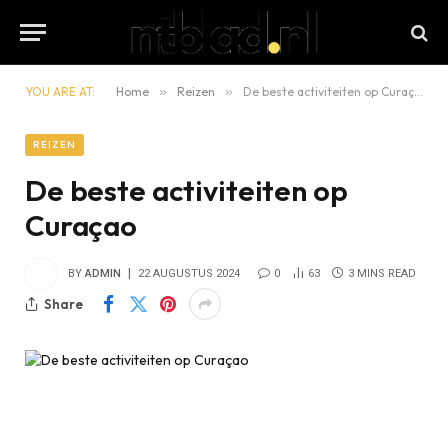
YOU ARE AT:
Home
»
Reizen
»
De beste activiteiten op Curaçao
REIZEN
De beste activiteiten op
Curaçao
BY
ADMIN
22 AUGUSTUS 2024
0
63
3 MINS READ
Share