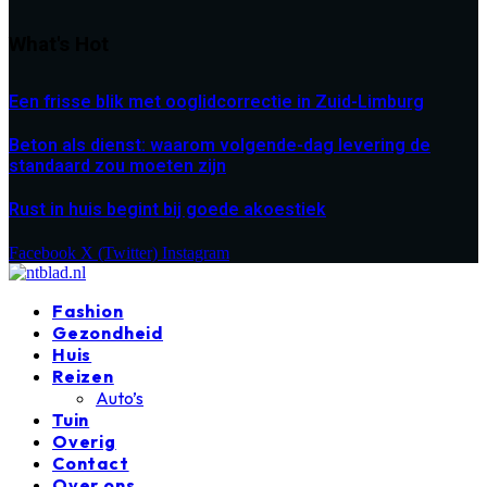
What's Hot
Een frisse blik met ooglidcorrectie in Zuid-Limburg
Beton als dienst: waarom volgende-dag levering de
standaard zou moeten zijn
Rust in huis begint bij goede akoestiek
Facebook
X (Twitter)
Instagram
Fashion
Gezondheid
Huis
Reizen
Auto’s
Tuin
Overig
Contact
Over ons