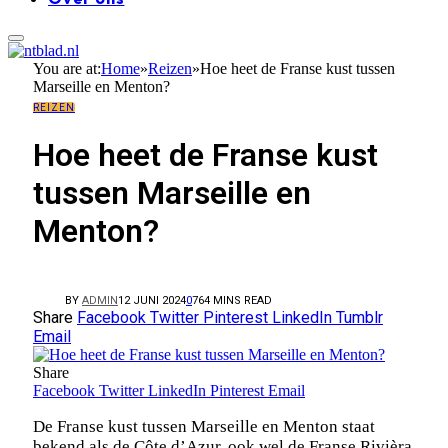
You are at:
Home
»
Reizen
»
Hoe heet de Franse kust tussen
Marseille en Menton?
REIZEN
Hoe heet de Franse kust
tussen Marseille en
Menton?
BY
ADMIN
12 JUNI 2024
0
76
4 MINS READ
Share
Facebook
Twitter
Pinterest
LinkedIn
Tumblr
Email
Share
Facebook
Twitter
LinkedIn
Pinterest
Email
De Franse kust tussen Marseille en Menton staat
bekend als de Côte d’Azur, ook wel de Franse Rivièra