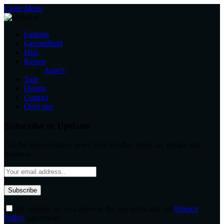
Close Menu
Fashion
Gezondheid
Huis
Reizen
Auto’s
Tuin
Overig
Contact
Over ons
Subscribe to Updates
Get the latest creative news from FooBar about art, design and
business.
By signing up, you agree to the our terms and our
Privacy
Policy
agreement.