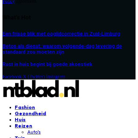
Policy
agreement.
What's Hot
Een frisse blik met ooglidcorrectie in Zuid-Limburg
Beton als dienst: waarom volgende-dag levering de
standaard zou moeten zijn
Rust in huis begint bij goede akoestiek
Facebook
X (Twitter)
Instagram
Fashion
Gezondheid
Huis
Reizen
Auto’s
Tuin