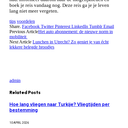
boek je reis vandaag nog. Deze reis ga je je leven
lang niet meer vergeten.
tips
voordelen
Share.
Facebook
Twitter
Pinterest
LinkedIn
Tumblr
Email
Previous Article
Het auto abonnement: de nieuwe norm in
mobiliteit
Next Article
Lunchen in Utrecht? Zo geniet je van écht
lekkere belegde broodjes
admin
Related
Posts
Hoe lang vliegen naar Turkije? Vliegtijden per
bestemming
10 APRIL 2026