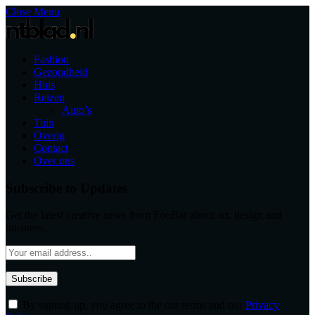
Close Menu
Fashion
Gezondheid
Huis
Reizen
Auto’s
Tuin
Overig
Contact
Over ons
Subscribe to Updates
Get the latest creative news from FooBar about art, design and
business.
By signing up, you agree to the our terms and our
Privacy