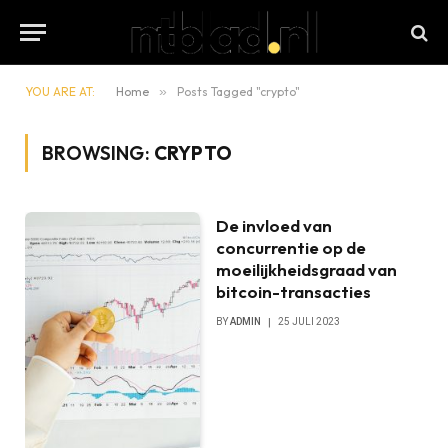
YOU ARE AT:
Home
»
Posts Tagged "crypto"
BROWSING:
CRYPTO
De invloed van
concurrentie op de
moeilijkheidsgraad van
bitcoin-transacties
BY
ADMIN
25 JULI 2023