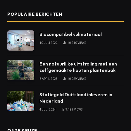
POPULAIRE BERICHTEN
Biocompatibel vulmateriaal
10 JULI 2022
10.210
VIEWS
Een natuurlijke uitstraling met een
zelfgemaakte houten plantenbak
6 APRIL 2023
10.029
VIEWS
Statiegeld Duitsland inleveren in
Nederland
4 JULI 2024
9.199
VIEWS
ONZE KEUZE