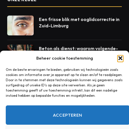
Een frisse blik met ooglidcorrectie in
Zuid-Limburg
Beton als dienst: waarom volgende-
dag levering de standaard zou
Beheer cookie toestemming
moeten zijn
Om de beste ervaringen te bieden, gebruiken wij technologieën zoals
cookies om informatie over je apparaat op te slaan en/of te raadplegen.
Rust in huis begint bij goede
Door in te stemmen met deze technologieën kunnen wij gegevens zoals
akoestiek
surfgedrag of unieke ID's op deze site verwerken. Als je geen
toestemming geeft of uw toestemming intrekt, kan dit een nadelige
invloed hebben op bepaalde functies en mogelijkheden.
CONTACT
ACCEPTEREN