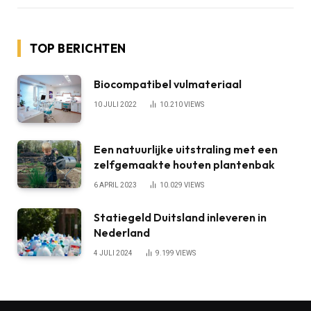
TOP BERICHTEN
Biocompatibel vulmateriaal
10 JULI 2022
10.210
VIEWS
Een natuurlijke uitstraling met een
zelfgemaakte houten plantenbak
6 APRIL 2023
10.029
VIEWS
Statiegeld Duitsland inleveren in
Nederland
4 JULI 2024
9.199
VIEWS