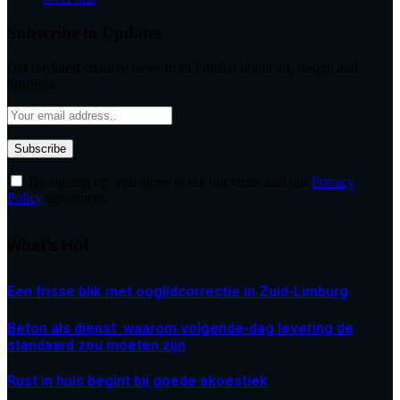
Subscribe to Updates
Get the latest creative news from FooBar about art, design and
business.
By signing up, you agree to the our terms and our
Privacy
Policy
agreement.
What's Hot
Een frisse blik met ooglidcorrectie in Zuid-Limburg
Beton als dienst: waarom volgende-dag levering de
standaard zou moeten zijn
Rust in huis begint bij goede akoestiek