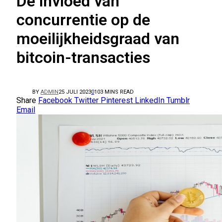
De invloed van
concurrentie op de
moeilijkheidsgraad van
bitcoin-transacties
BY
ADMIN
25 JULI 2023
0
10
3 MINS READ
Share
Facebook
Twitter
Pinterest
LinkedIn
Tumblr
Email