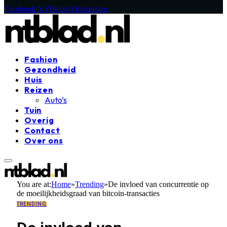
Facebook
X (Twitter)
Instagram
Fashion
Gezondheid
Huis
Reizen
Auto’s
Tuin
Overig
Contact
Over ons
You are at:
Home
»
Trending
»
De invloed van concurrentie op
de moeilijkheidsgraad van bitcoin-transacties
TRENDING