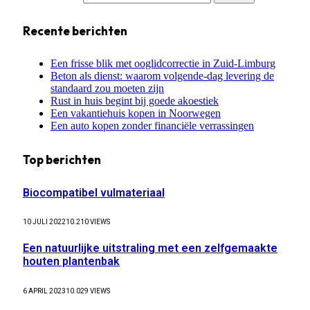
Recente berichten
Een frisse blik met ooglidcorrectie in Zuid-Limburg
Beton als dienst: waarom volgende-dag levering de
standaard zou moeten zijn
Rust in huis begint bij goede akoestiek
Een vakantiehuis kopen in Noorwegen
Een auto kopen zonder financiële verrassingen
Top berichten
Biocompatibel vulmateriaal
10 JULI 2022
10.210
VIEWS
Een natuurlijke uitstraling met een zelfgemaakte
houten plantenbak
6 APRIL 2023
10.029
VIEWS