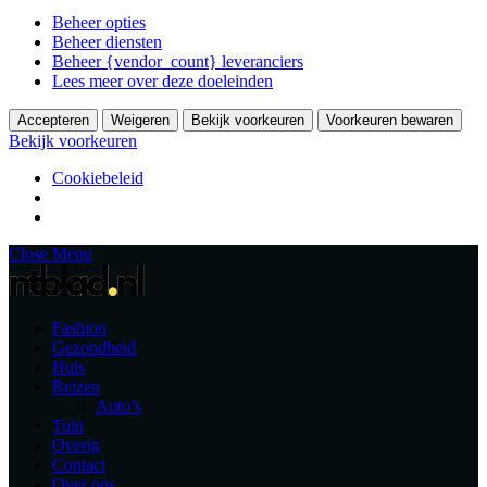
Beheer opties
Beheer diensten
Beheer {vendor_count} leveranciers
Lees meer over deze doeleinden
Accepteren
Weigeren
Bekijk voorkeuren
Voorkeuren bewaren
Bekijk voorkeuren
Cookiebeleid
Close Menu
Fashion
Gezondheid
Huis
Reizen
Auto’s
Tuin
Overig
Contact
Over ons