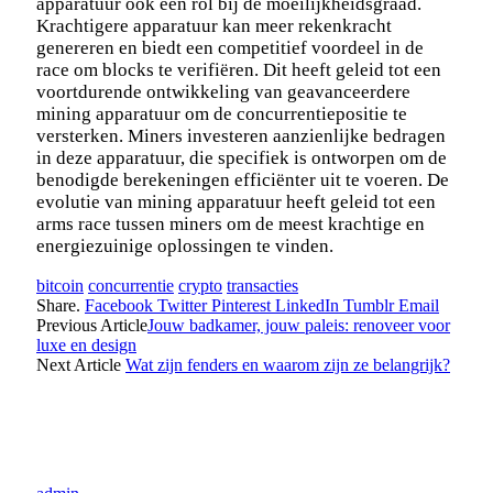
apparatuur ook een rol bij de moeilijkheidsgraad.
Krachtigere apparatuur kan meer rekenkracht
genereren en biedt een competitief voordeel in de
race om blocks te verifiëren. Dit heeft geleid tot een
voortdurende ontwikkeling van geavanceerdere
mining apparatuur om de concurrentiepositie te
versterken. Miners investeren aanzienlijke bedragen
in deze apparatuur, die specifiek is ontworpen om de
benodigde berekeningen efficiënter uit te voeren. De
evolutie van mining apparatuur heeft geleid tot een
arms race tussen miners om de meest krachtige en
energiezuinige oplossingen te vinden.
bitcoin
concurrentie
crypto
transacties
Share.
Facebook
Twitter
Pinterest
LinkedIn
Tumblr
Email
Previous Article
Jouw badkamer, jouw paleis: renoveer voor
luxe en design
Next Article
Wat zijn fenders en waarom zijn ze belangrijk?