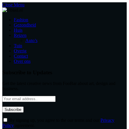
Close Menu
Fashion
Gezondheid
Huis
Reizen
Auto’s
Tuin
Overig
Contact
Over ons
Subscribe to Updates
Get the latest creative news from FooBar about art, design and
business.
By signing up, you agree to the our terms and our
Privacy
Policy
agreement.