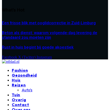
What's Hot
Een frisse blik met ooglidcorrectie in Zuid-Limburg
Beton als dienst: waarom volgende-dag levering de
standaard zou moeten zijn
Rust in huis begint bij goede akoestiek
Facebook
X (Twitter)
Instagram
Fashion
Gezondheid
Huis
Reizen
Auto’s
Tuin
Overig
Contact
Over ons