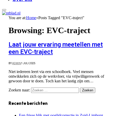
You are at:
Home
»
Posts Tagged "EVC-traject"
Browsing:
EVC-traject
Laat jouw ervaring meetellen met
een EVC-traject
BY
ADMIN
1 JULI 2025
Niet iedereen leert via een schoolboek. Veel mensen
ontwikkelen zich op de werkvloer, via vrijwilligerswerk of
gewoon door te doen. Toch kan het lastig zijn om…
Zoeken naar:
Recente berichten
Een frisse blik met ooglidcorrectie in Zuid-Limburg