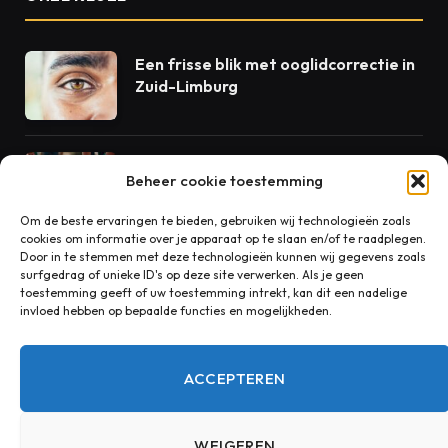
Een frisse blik met ooglidcorrectie in
Zuid-Limburg
Beton als dienst: waarom volgende-
Beheer cookie toestemming
dag levering de standaard zou
moeten zijn
Om de beste ervaringen te bieden, gebruiken wij technologieën zoals
cookies om informatie over je apparaat op te slaan en/of te raadplegen.
Door in te stemmen met deze technologieën kunnen wij gegevens zoals
Rust in huis begint bij goede
surfgedrag of unieke ID's op deze site verwerken. Als je geen
akoestiek
toestemming geeft of uw toestemming intrekt, kan dit een nadelige
invloed hebben op bepaalde functies en mogelijkheden.
ACCEPTEREN
CONTACT
WEIGEREN