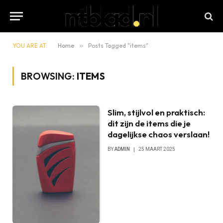
YOU ARE AT:
Home
»
Posts Tagged "items"
BROWSING:
ITEMS
Slim, stijlvol en praktisch:
dit zijn de items die je
dagelijkse chaos verslaan!
BY
ADMIN
25 MAART 2025