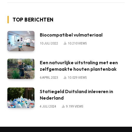
TOP BERICHTEN
Biocompatibel vulmateriaal
10 JULI 2022
10.210
VIEWS
Een natuurlijke uitstraling met een
zelfgemaakte houten plantenbak
6 APRIL 2023
10.029
VIEWS
Statiegeld Duitsland inleveren in
Nederland
4 JULI 2024
9.199
VIEWS