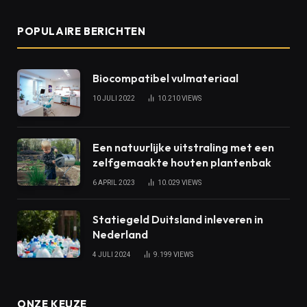
POPULAIRE BERICHTEN
Biocompatibel vulmateriaal
10 JULI 2022
10.210
VIEWS
Een natuurlijke uitstraling met een
zelfgemaakte houten plantenbak
6 APRIL 2023
10.029
VIEWS
Statiegeld Duitsland inleveren in
Nederland
4 JULI 2024
9.199
VIEWS
ONZE KEUZE