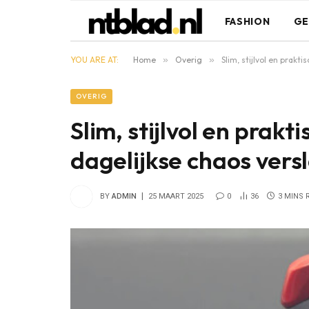
FASHION
GE
YOU ARE AT:
Home
»
Overig
»
Slim, stijlvol en prakti
OVERIG
Slim, stijlvol en prakti
dagelijkse chaos vers
BY
ADMIN
25 MAART 2025
0
36
3 MINS 