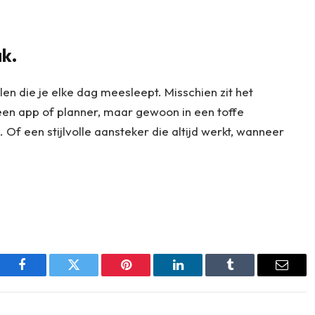
k.
ullen die je elke dag meesleept. Misschien zit het
g een app of planner, maar gewoon in een toffe
 Of een stijlvolle aansteker die altijd werkt, wanneer
Facebook
Twitter
Pinterest
LinkedIn
Tumblr
Email