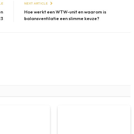
LE
NEXT ARTICLE
en
Hoe werkt een WTW-unit en waarom is
23
balansventilatie een slimme keuze?