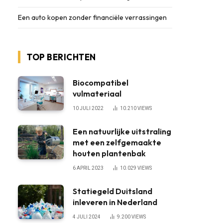
Een auto kopen zonder financiële verrassingen
TOP BERICHTEN
Biocompatibel
vulmateriaal
10 JULI 2022
10.210
VIEWS
Een natuurlijke uitstraling
met een zelfgemaakte
houten plantenbak
6 APRIL 2023
10.029
VIEWS
Statiegeld Duitsland
inleveren in Nederland
4 JULI 2024
9.200
VIEWS