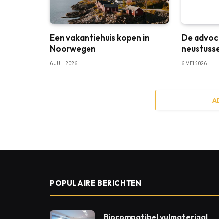
Een vakantiehuis kopen in
De advoc
Noorwegen
neustuss
6 JULI 2026
6 MEI 2026
A
POPULAIRE BERICHTEN
Biocompatibel vulmateriaal