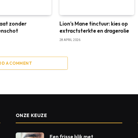
aat zonder
Lion’s Mane tinctuur: kies op
enschot
extractsterkte en dragerolie
28 APRIL 2026
DD A COMMENT
ONZE KEUZE
Een frisse blik met