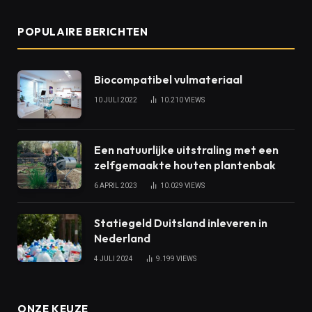
POPULAIRE BERICHTEN
Biocompatibel vulmateriaal
10 JULI 2022
10.210
VIEWS
Een natuurlijke uitstraling met een
zelfgemaakte houten plantenbak
6 APRIL 2023
10.029
VIEWS
Statiegeld Duitsland inleveren in
Nederland
4 JULI 2024
9.199
VIEWS
ONZE KEUZE