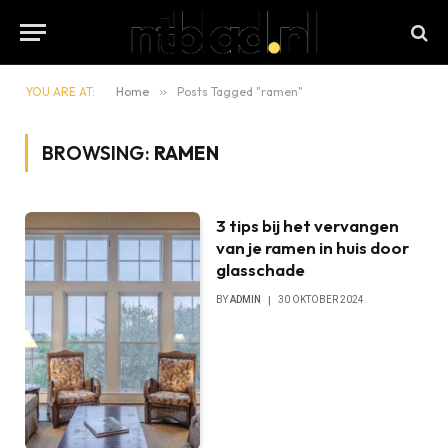
YOU ARE AT:
Home
»
Posts Tagged "ramen"
BROWSING:
RAMEN
3 tips bij het vervangen
van je ramen in huis door
glasschade
BY
ADMIN
30 OKTOBER 2024