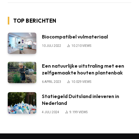
TOP BERICHTEN
Biocompatibel vulmateriaal
10 JULI 2022
10.210
VIEWS
Een natuurlijke uitstraling met een
zelfgemaakte houten plantenbak
6 APRIL 2023
10.029
VIEWS
Statiegeld Duitsland inleveren in
Nederland
4 JULI 2024
9.199
VIEWS