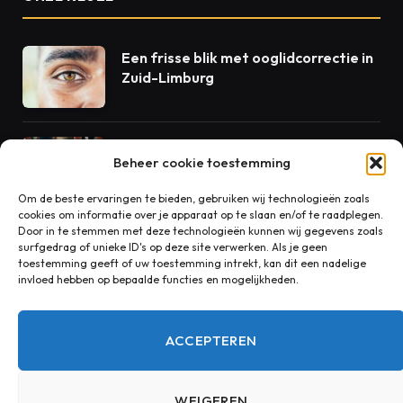
Een frisse blik met ooglidcorrectie in
Zuid-Limburg
Beton als dienst: waarom volgende-
Beheer cookie toestemming
dag levering de standaard zou
moeten zijn
Om de beste ervaringen te bieden, gebruiken wij technologieën zoals
cookies om informatie over je apparaat op te slaan en/of te raadplegen.
Door in te stemmen met deze technologieën kunnen wij gegevens zoals
Rust in huis begint bij goede
surfgedrag of unieke ID's op deze site verwerken. Als je geen
akoestiek
toestemming geeft of uw toestemming intrekt, kan dit een nadelige
invloed hebben op bepaalde functies en mogelijkheden.
ACCEPTEREN
CONTACT
WEIGEREN