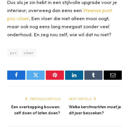
Dus als je zin hebt in een stijlvolle upgrade voor je
interieur, overweeg dan eens een
Weense punt
pvc-vloer
. Een vloer die niet alleen mooi oogt,
maar ook nog eens lang meegaat zonder veel
onderhoud. En zeg nou zelf, wie wil dat nu niet?
pvc
vloer
Facebook
Twitter
Pinterest
LinkedIn
Tumblr
Email
PREVIOUS ARTICLE
NEXT ARTICLE
Een overkapping bouwen:
Welke kerstmarkten moet je
zelf doen of laten doen?
dit jaar bezoeken?