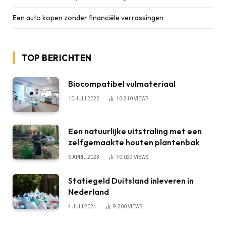
Een auto kopen zonder financiële verrassingen
TOP BERICHTEN
Biocompatibel vulmateriaal
10 JULI 2022
10.210
VIEWS
Een natuurlijke uitstraling met een
zelfgemaakte houten plantenbak
6 APRIL 2023
10.029
VIEWS
Statiegeld Duitsland inleveren in
Nederland
4 JULI 2024
9.200
VIEWS