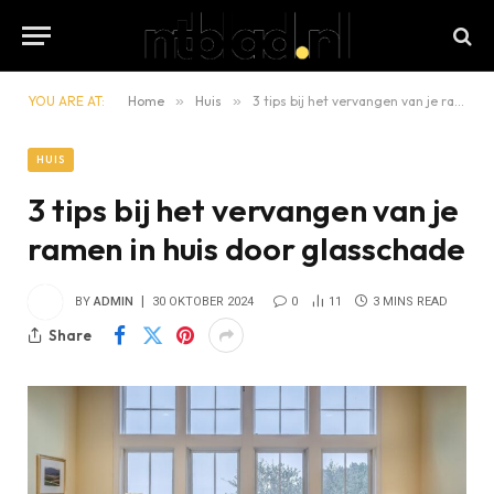
YOU ARE AT:
Home
»
Huis
»
3 tips bij het vervangen van je ramen in huis door glasschade
HUIS
3 tips bij het vervangen van je
ramen in huis door glasschade
BY
ADMIN
30 OKTOBER 2024
0
11
3 MINS READ
Share