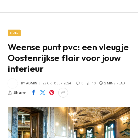
HUIS
Weense punt pvc: een vleugje
Oostenrijkse flair voor jouw
interieur
BY
ADMIN
29 OKTOBER 2024
0
10
2 MINS READ
Share