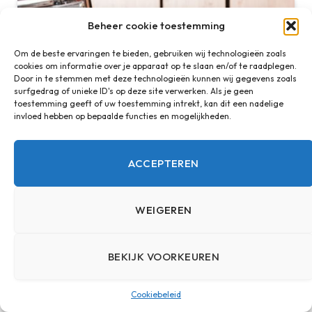
Beheer cookie toestemming
Om de beste ervaringen te bieden, gebruiken wij technologieën zoals
cookies om informatie over je apparaat op te slaan en/of te raadplegen.
Door in te stemmen met deze technologieën kunnen wij gegevens zoals
surfgedrag of unieke ID's op deze site verwerken. Als je geen
toestemming geeft of uw toestemming intrekt, kan dit een nadelige
invloed hebben op bepaalde functies en mogelijkheden.
ACCEPTEREN
De basis van ergonomisch meubilair
3 JUNI 2026
WEIGEREN
ADD A COMMENT
BEKIJK VOORKEUREN
Cookiebeleid