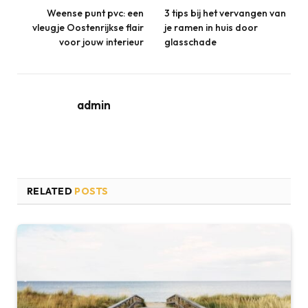
Weense punt pvc: een
3 tips bij het vervangen van
vleugje Oostenrijkse flair
je ramen in huis door
voor jouw interieur
glasschade
admin
RELATED
POSTS