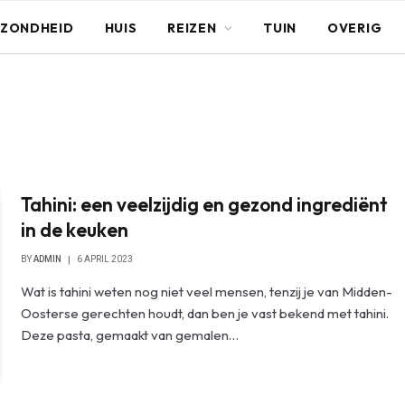
ZONDHEID
HUIS
REIZEN
TUIN
OVERIG
Tahini: een veelzijdig en gezond ingrediënt
in de keuken
BY
ADMIN
6 APRIL 2023
Wat is tahini weten nog niet veel mensen, tenzij je van Midden-
Oosterse gerechten houdt, dan ben je vast bekend met tahini.
Deze pasta, gemaakt van gemalen…