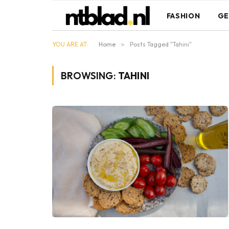
FASHION
GE
YOU ARE AT:
Home
»
Posts Tagged "Tahini"
BROWSING:
TAHINI