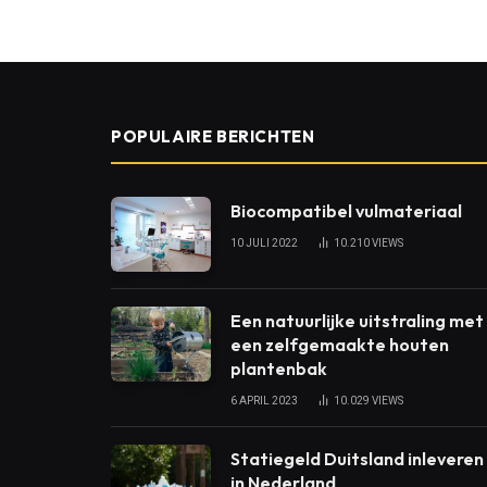
POPULAIRE BERICHTEN
Biocompatibel vulmateriaal
10 JULI 2022
10.210
VIEWS
Een natuurlijke uitstraling met
een zelfgemaakte houten
plantenbak
6 APRIL 2023
10.029
VIEWS
Statiegeld Duitsland inleveren
in Nederland