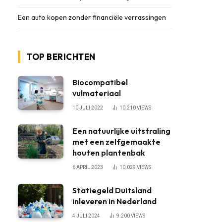
Een auto kopen zonder financiële verrassingen
TOP BERICHTEN
Biocompatibel
vulmateriaal
10 JULI 2022
10.210
VIEWS
Een natuurlijke uitstraling
met een zelfgemaakte
houten plantenbak
6 APRIL 2023
10.029
VIEWS
Statiegeld Duitsland
inleveren in Nederland
4 JULI 2024
9.200
VIEWS