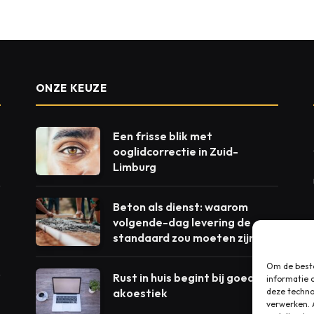
ONZE KEUZE
Een frisse blik met
ooglidcorrectie in Zuid-
Limburg
Beton als dienst: waarom
volgende-dag levering de
standaard zou moeten zijn
Om de beste
Rust in huis begint bij goede
informatie 
akoestiek
deze techno
verwerken. 