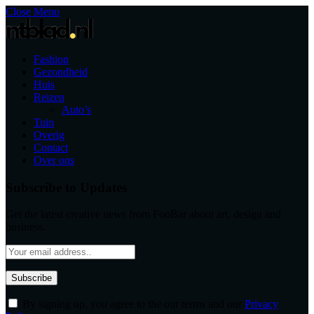
Close Menu
Fashion
Gezondheid
Huis
Reizen
Auto’s
Tuin
Overig
Contact
Over ons
Subscribe to Updates
Get the latest creative news from FooBar about art, design and
business.
By signing up, you agree to the our terms and our
Privacy