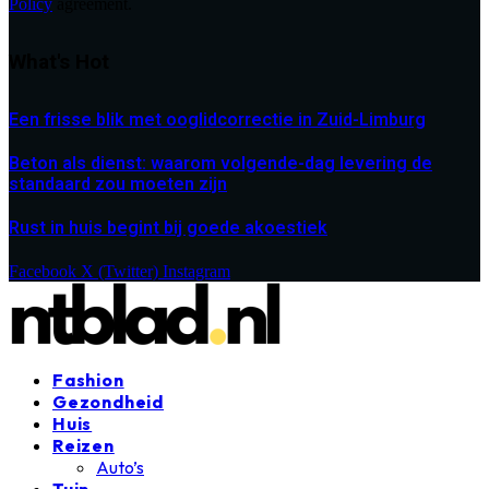
Policy
agreement.
What's Hot
Een frisse blik met ooglidcorrectie in Zuid-Limburg
Beton als dienst: waarom volgende-dag levering de
standaard zou moeten zijn
Rust in huis begint bij goede akoestiek
Facebook
X (Twitter)
Instagram
Fashion
Gezondheid
Huis
Reizen
Auto’s
Tuin