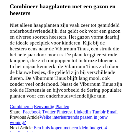
Combineer haagplanten met een gazon en
heesters
Niet alleen haagplanten zijn vaak zeer tot gemiddeld
onderhoudsvriendelijk, dat geldt ook voor een gazon
en diverse soorten heesters. Het gazon vormt daarbij
de ideale speelplek voor kinderen. Kijk bij de
heesters eens naar de Viburnum Tinus, een struik die
het hele jaar door mooi is. De plant krijgt eerst rode
knoppen, die zich ontpoppen tot lichtroze bloemen.
In het najaar kenmerkt de Viburnum Tinus zich door
de blauwe besjes, die geliefd zijn bij verschillende
dieren. De Viburnum Tinus blijft lang mooi, ook
zonder veel onderhoud. Naast de Viburnum Tinus zijn
ook de Hortensia en bijvoorbeeld de Sering populaire
planten voor een onderhoudsvriendelijke tuin.
Combineren
Eenvoudig
Planten
Share.
Facebook
Twitter
Pinterest
LinkedIn
Tumblr
Email
Previous Article
Welke interieurtrends passen in jouw
woning?
Next Article
Een huis kopen met een klein budget, 4