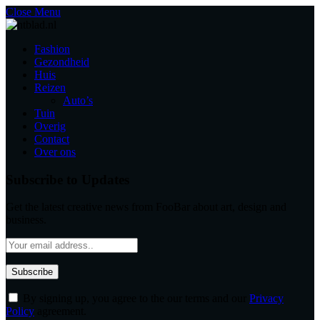
Close Menu
Fashion
Gezondheid
Huis
Reizen
Auto’s
Tuin
Overig
Contact
Over ons
Subscribe to Updates
Get the latest creative news from FooBar about art, design and
business.
By signing up, you agree to the our terms and our
Privacy
Policy
agreement.