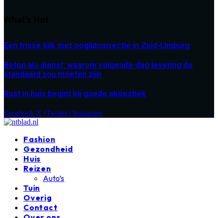
What's Hot
Een frisse blik met ooglidcorrectie in Zuid-Limburg
Beton als dienst: waarom volgende-dag levering de
standaard zou moeten zijn
Rust in huis begint bij goede akoestiek
Facebook
X (Twitter)
Instagram
Fashion
Gezondheid
Huis
Reizen
Auto’s
Tuin
Overig
Contact
Over ons