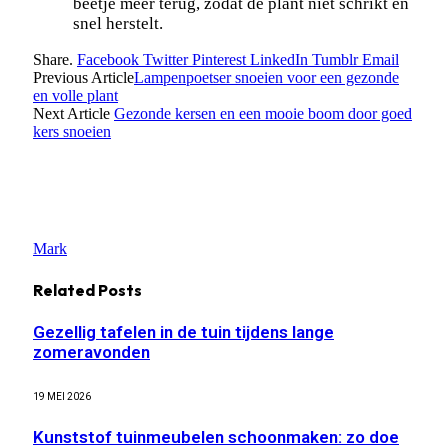
beetje meer terug, zodat de plant niet schrikt en
snel herstelt.
Share.
Facebook
Twitter
Pinterest
LinkedIn
Tumblr
Email
Previous Article
Lampenpoetser snoeien voor een gezonde
en volle plant
Next Article
Gezonde kersen en een mooie boom door goed
kers snoeien
Mark
Related
Posts
Gezellig tafelen in de tuin tijdens lange
zomeravonden
19 MEI 2026
Kunststof tuinmeubelen schoonmaken: zo doe