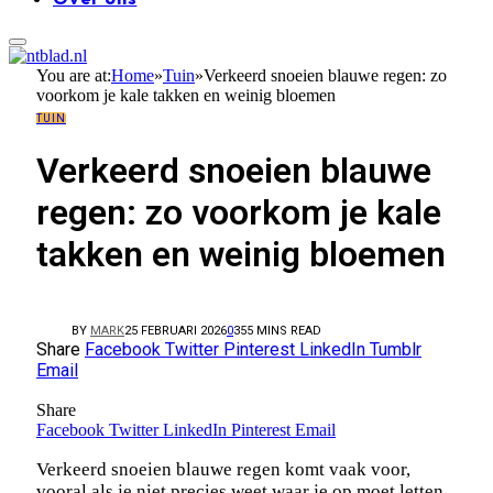
You are at:
Home
»
Tuin
»
Verkeerd snoeien blauwe regen: zo
voorkom je kale takken en weinig bloemen
TUIN
Verkeerd snoeien blauwe
regen: zo voorkom je kale
takken en weinig bloemen
BY
MARK
25 FEBRUARI 2026
0
35
5 MINS READ
Share
Facebook
Twitter
Pinterest
LinkedIn
Tumblr
Email
Share
Facebook
Twitter
LinkedIn
Pinterest
Email
Verkeerd snoeien blauwe regen komt vaak voor,
vooral als je niet precies weet waar je op moet letten.