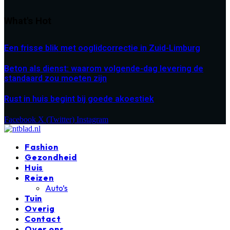
What's Hot
Een frisse blik met ooglidcorrectie in Zuid-Limburg
Beton als dienst: waarom volgende-dag levering de
standaard zou moeten zijn
Rust in huis begint bij goede akoestiek
Facebook
X (Twitter)
Instagram
Fashion
Gezondheid
Huis
Reizen
Auto’s
Tuin
Overig
Contact
Over ons