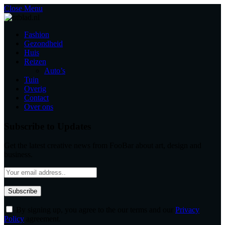
Close Menu
Fashion
Gezondheid
Huis
Reizen
Auto’s
Tuin
Overig
Contact
Over ons
Subscribe to Updates
Get the latest creative news from FooBar about art, design and
business.
By signing up, you agree to the our terms and our
Privacy
Policy
agreement.