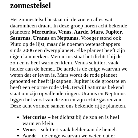
zonnestelsel
Het zonnestelsel bestaat uit de zon en alles wat
daaromheen draait. In deze groep horen acht bekende
planeten:
Mercurius
,
Venus
,
Aarde
,
Mars
,
Jupiter
,
Saturnus
,
Uranus
en
Neptunus
. Vroeger stond ook
Pluto op de lijst, maar die noemen wetenschappers
sinds 2006 een dwergplaneet. Elke planeet heeft zijn
eigen kenmerken. Mercurius staat het dichtst bij de
zon en is heel warm en klein. Venus schittert vaak
helder aan de hemel. De aarde is de enige waarvan we
weten dat er leven is. Mars wordt de rode planeet
genoemd en heeft ijskappen. Jupiter is de grootste en
heeft een enorme rode vlek, terwijl Saturnus bekend
staat om zijn opvallende ringen. Uranus en Neptunus
liggen het verst van de zon en zijn echte gasreuzen.
Deze acht vormen samen ons bekende rijtje planeten.
Mercurius
– het dichtst bij de zon en is heel
warm en klein.
Venus
– schittert vaak helder aan de hemel.
Aarde
– de enige waarvan we weten dat er