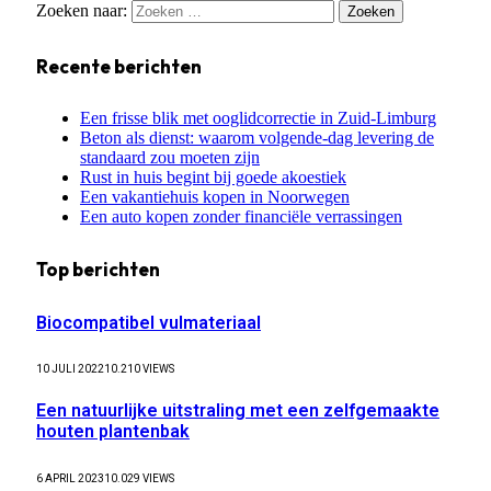
Zoeken naar:
Recente berichten
Een frisse blik met ooglidcorrectie in Zuid-Limburg
Beton als dienst: waarom volgende-dag levering de
standaard zou moeten zijn
Rust in huis begint bij goede akoestiek
Een vakantiehuis kopen in Noorwegen
Een auto kopen zonder financiële verrassingen
Top berichten
Biocompatibel vulmateriaal
10 JULI 2022
10.210
VIEWS
Een natuurlijke uitstraling met een zelfgemaakte
houten plantenbak
6 APRIL 2023
10.029
VIEWS