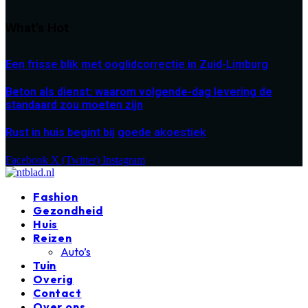
What's Hot
Een frisse blik met ooglidcorrectie in Zuid-Limburg
Beton als dienst: waarom volgende-dag levering de
standaard zou moeten zijn
Rust in huis begint bij goede akoestiek
Facebook
X (Twitter)
Instagram
Fashion
Gezondheid
Huis
Reizen
Auto’s
Tuin
Overig
Contact
Over ons