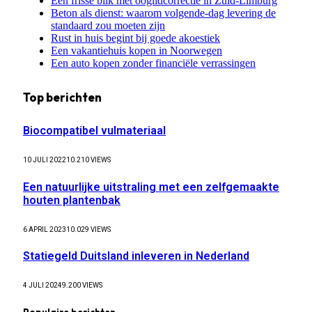
Een frisse blik met ooglidcorrectie in Zuid-Limburg
Beton als dienst: waarom volgende-dag levering de
standaard zou moeten zijn
Rust in huis begint bij goede akoestiek
Een vakantiehuis kopen in Noorwegen
Een auto kopen zonder financiële verrassingen
Top berichten
Biocompatibel vulmateriaal
10 JULI 2022
10.210
VIEWS
Een natuurlijke uitstraling met een zelfgemaakte
houten plantenbak
6 APRIL 2023
10.029
VIEWS
Statiegeld Duitsland inleveren in Nederland
4 JULI 2024
9.200
VIEWS
Populaire berichten