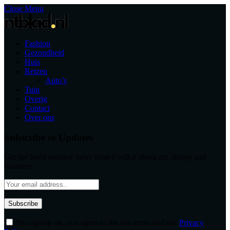
Close Menu
Fashion
Gezondheid
Huis
Reizen
Auto’s
Tuin
Overig
Contact
Over ons
Subscribe to Updates
Get the latest creative news from FooBar about art, design and
business.
By signing up, you agree to the our terms and our
Privacy