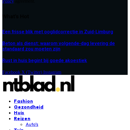
Policy
agreement.
What's Hot
Een frisse blik met ooglidcorrectie in Zuid-Limburg
Beton als dienst: waarom volgende-dag levering de
standaard zou moeten zijn
Rust in huis begint bij goede akoestiek
Facebook
X (Twitter)
Instagram
Fashion
Gezondheid
Huis
Reizen
Auto’s
Tuin