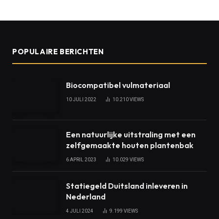
POPULAIRE BERICHTEN
Biocompatibel vulmateriaal
10 JULI 2022
10.210
VIEWS
Een natuurlijke uitstraling met een
zelfgemaakte houten plantenbak
6 APRIL 2023
10.029
VIEWS
Statiegeld Duitsland inleveren in
Nederland
4 JULI 2024
9.199
VIEWS