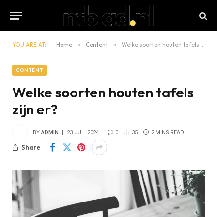
YOU ARE AT:
Home
»
Content
»
Welke soorten houten tafels zijn er?
CONTENT
Welke soorten houten tafels
zijn er?
BY
ADMIN
23 JULI 2024
0
35
2 MINS READ
Share