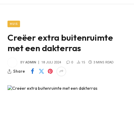
HUIS
Creëer extra buitenruimte
met een dakterras
BY
ADMIN
18 JULI 2024
0
15
3 MINS READ
Share