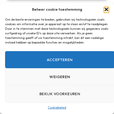
Tapered jeans als moderne keuze in fashion
Beheer cookie toestemming
16 MAART 2026
Om de beste ervaringen te bieden, gebruiken wij technologieën zoals
cookies om informatie over je apparaat op te slaan en/of te raadplegen.
Door in te stemmen met deze technologieën kunnen wij gegevens zoals
surfgedrag of unieke ID's op deze site verwerken. Als je geen
toestemming geeft of uw toestemming intrekt, kan dit een nadelige
invloed hebben op bepaalde functies en mogelijkheden.
ACCEPTEREN
WEIGEREN
Jeans die goed staan bij een dikkere buik
BEKIJK VOORKEUREN
13 MAART 2026
Cookiebeleid