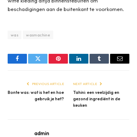
witte kleding altijd binnenstebuiten om
beschadigingen aan de buitenkant te voorkomen.
was
wasmachine
Facebook
Twitter
Pinterest
LinkedIn
Tumblr
Email
PREVIOUS ARTICLE
NEXT ARTICLE
Bonte was: wat is het en hoe
Tahini: een veelzijdig en
gebruik je het?
gezond ingrediënt in de
keuken
admin