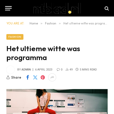
YOU ARE AT:
Home
»
Fashion
»
Het ultieme witte was programma
FASHION
Het ultieme witte was
programma
BY
ADMIN
6 APRIL 2023
0
49
5 MINS READ
Share