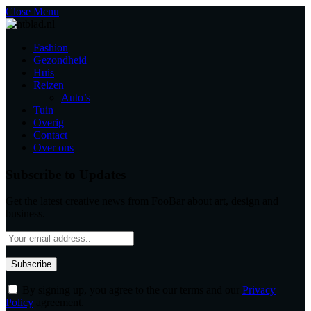
Close Menu
Fashion
Gezondheid
Huis
Reizen
Auto’s
Tuin
Overig
Contact
Over ons
Subscribe to Updates
Get the latest creative news from FooBar about art, design and
business.
By signing up, you agree to the our terms and our
Privacy
Policy
agreement.