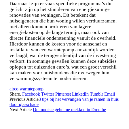
Daarnaast zijn er vaak specifieke programma’s die
gericht zijn op het stimuleren van energiezuinige
renovaties van woningen. Dit betekent dat
huiseigenaren die hun woning willen verduurzamen,
niet alleen kunnen profiteren van lagere
energiekosten op de lange termijn, maar ook van
directe financiële ondersteuning vanuit de overheid.
Hierdoor kunnen de kosten voor de aanschaf en
installatie van een warmtepomp aanzienlijk worden
verlaagd, wat de terugverdientijd van de investering
verkort. In sommige gevallen kunnen deze subsidies
oplopen tot duizenden euro’s, wat een groot verschil
kan maken voor huishoudens die overwegen hun
verwarmingssysteem te moderniseren.
airco
warmtepomp
Share.
Facebook
Twitter
Pinterest
LinkedIn
Tumblr
Email
Previous Article
3 tips bij het vervangen van je ramen in huis
door glasschade
Next Article
De mooiste geheime plekken in Drenthe