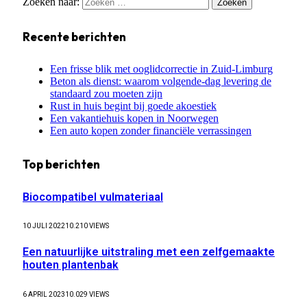
Zoeken naar:
Recente berichten
Een frisse blik met ooglidcorrectie in Zuid-Limburg
Beton als dienst: waarom volgende-dag levering de
standaard zou moeten zijn
Rust in huis begint bij goede akoestiek
Een vakantiehuis kopen in Noorwegen
Een auto kopen zonder financiële verrassingen
Top berichten
Biocompatibel vulmateriaal
10 JULI 2022
10.210
VIEWS
Een natuurlijke uitstraling met een zelfgemaakte
houten plantenbak
6 APRIL 2023
10.029
VIEWS