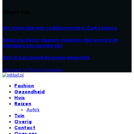
What's Hot
Een frisse blik met ooglidcorrectie in Zuid-Limburg
Beton als dienst: waarom volgende-dag levering de
standaard zou moeten zijn
Rust in huis begint bij goede akoestiek
Facebook
X (Twitter)
Instagram
Fashion
Gezondheid
Huis
Reizen
Auto’s
Tuin
Overig
Contact
Over ons