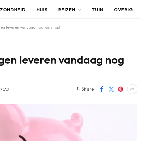
ZONDHEID
HUIS
REIZEN
TUIN
OVERIG
en leveren vandaag nog winst op!
gen leveren vandaag nog
Share
 READ