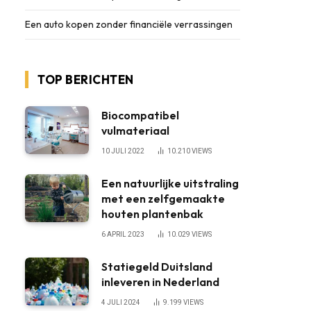
Een auto kopen zonder financiële verrassingen
TOP BERICHTEN
Biocompatibel
vulmateriaal
10 JULI 2022
10.210
VIEWS
Een natuurlijke uitstraling
met een zelfgemaakte
houten plantenbak
6 APRIL 2023
10.029
VIEWS
Statiegeld Duitsland
inleveren in Nederland
4 JULI 2024
9.199
VIEWS