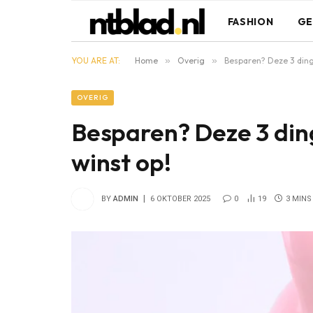
FASHION
GE
YOU ARE AT:
Home
»
Overig
»
Besparen? Deze 3 ding
OVERIG
Besparen? Deze 3 din
winst op!
BY
ADMIN
6 OKTOBER 2025
0
19
3 MINS