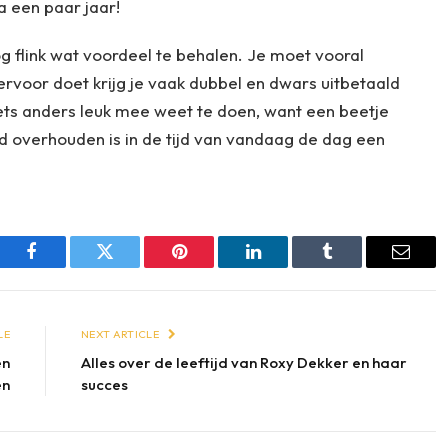
a een paar jaar!
og flink wat voordeel te behalen. Je moet vooral
ervoor doet krijg je vaak dubbel en dwars uitbetaald
 iets anders leuk mee weet te doen, want een beetje
 overhouden is in de tijd van vandaag de dag een
Facebook
Twitter
Pinterest
LinkedIn
Tumblr
Email
LE
NEXT ARTICLE
en
Alles over de leeftijd van Roxy Dekker en haar
en
succes