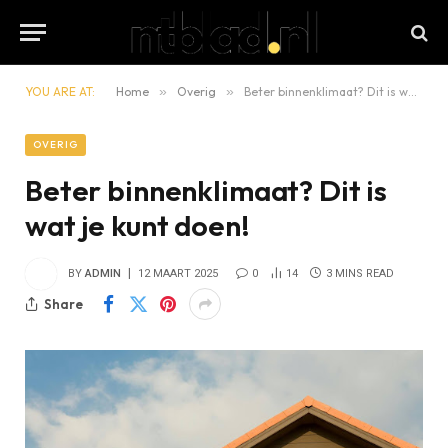
YOU ARE AT:
Home
»
Overig
»
Beter binnenklimaat? Dit is wat je kunt doen!
OVERIG
Beter binnenklimaat? Dit is
wat je kunt doen!
BY
ADMIN
12 MAART 2025
0
14
3 MINS READ
Share