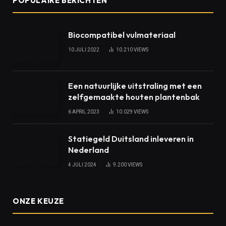
POPULAIRE BERICHTEN
Biocompatibel vulmateriaal
10 JULI 2022
10.210
VIEWS
Een natuurlijke uitstraling met een
zelfgemaakte houten plantenbak
6 APRIL 2023
10.029
VIEWS
Statiegeld Duitsland inleveren in
Nederland
4 JULI 2024
9.200
VIEWS
ONZE KEUZE