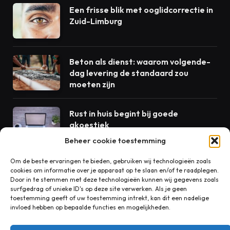
Een frisse blik met ooglidcorrectie in
Zuid-Limburg
Beton als dienst: waarom volgende-
dag levering de standaard zou
moeten zijn
Rust in huis begint bij goede
akoestiek
Beheer cookie toestemming
Om de beste ervaringen te bieden, gebruiken wij technologieën zoals
cookies om informatie over je apparaat op te slaan en/of te raadplegen.
CONTACT
Door in te stemmen met deze technologieën kunnen wij gegevens zoals
surfgedrag of unieke ID's op deze site verwerken. Als je geen
toestemming geeft of uw toestemming intrekt, kan dit een nadelige
invloed hebben op bepaalde functies en mogelijkheden.
Heeft u een vraag, suggestie of opmerking over onze
blog? Wij horen graag van u!