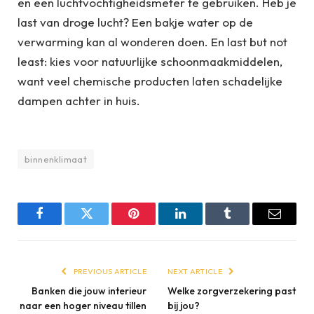
en een luchtvochtigheidsmeter te gebruiken. Heb je
last van droge lucht? Een bakje water op de
verwarming kan al wonderen doen. En last but not
least: kies voor natuurlijke schoonmaakmiddelen,
want veel chemische producten laten schadelijke
dampen achter in huis.
binnenklimaat
Facebook
Twitter
Pinterest
LinkedIn
Tumblr
Email
PREVIOUS ARTICLE
NEXT ARTICLE
Banken die jouw interieur
Welke zorgverzekering past
naar een hoger niveau tillen
bij jou?