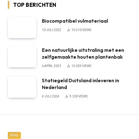
TOP BERICHTEN
Biocompatibel vulmateriaal
10 JULI 2022
10.210
VIEWS
Een natuurlijke uitstraling met een
zelfgemaakte houten plantenbak
6 APRIL 2023
10.029
VIEWS
Statiegeld Duitsland inleveren in
Nederland
4 JULI 2024
9.200
VIEWS
HUIS