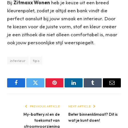
Bij
Zitmaxx Wonen
heb je keuze uit een breed
kleurenpalet, zodat je altijd een bank vindt die
perfect aansluit bij jouw smaak en interieur. Door
te kiezen voor de juiste vorm, stof en kleur creëer
je een zithoek die niet alleen comfortabel is, maar
ook jouw persoonlijke stijl weerspiegelt.
interieur
tips
Facebook
Twitter
Pinterest
LinkedIn
Tumblr
Email
PREVIOUS ARTICLE
NEXT ARTICLE
My-battery.nl en de
Beter binnenklimaat? Dit is
toekomst van
wat je kunt doen!
stroomvoorziening