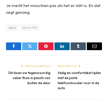
Je merkt het misschien pas als het er níét is. En dat
zegt genoeg.
Apps
micro-UX
Facebook
Twitter
Pinterest
LinkedIn
Tumblr
Email
PREVIOUS ARTICLE
NEXT ARTICLE
Dit doen we tegenwoordig
Veilig en comfortabel rijden
vaker thuis in plaats van
met de juiste
buiten de deur
telefoonhouder voor in de
auto