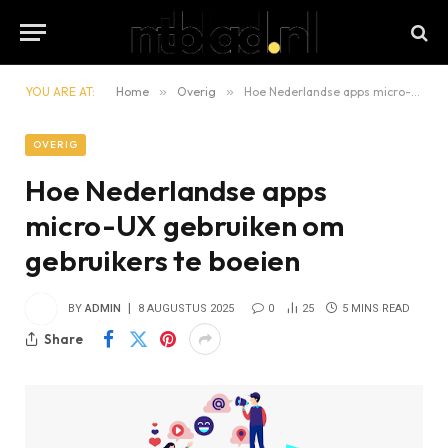
YOU ARE AT:
Home
»
Overig
»
Hoe Nederlandse apps micro-UX gebruiken om gebruikers te boeien
OVERIG
Hoe Nederlandse apps
micro-UX gebruiken om
gebruikers te boeien
BY
ADMIN
8 AUGUSTUS 2025
0
25
5 MINS READ
Share