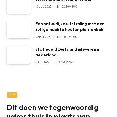
10 JULI 2022
10.210
VIEWS
Een natuurlijke uitstraling met een
zelfgemaakte houten plantenbak
6 APRIL 2023
10.029
VIEWS
Statiegeld Duitsland inleveren in
Nederland
4 JULI 2024
9.199
VIEWS
HUIS
Dit doen we tegenwoordig
vaker thuis in plaats van