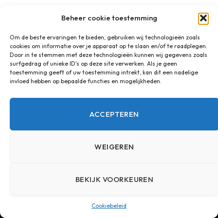
Beheer cookie toestemming
Om de beste ervaringen te bieden, gebruiken wij technologieën zoals
POPULAIRE BERICHTEN
cookies om informatie over je apparaat op te slaan en/of te raadplegen.
Door in te stemmen met deze technologieën kunnen wij gegevens zoals
surfgedrag of unieke ID's op deze site verwerken. Als je geen
toestemming geeft of uw toestemming intrekt, kan dit een nadelige
Biocompatibel vulmateriaal
invloed hebben op bepaalde functies en mogelijkheden.
10 JULI 2022
10.210
VIEWS
ACCEPTEREN
Een natuurlijke uitstraling met een
zelfgemaakte houten plantenbak
WEIGEREN
6 APRIL 2023
10.029
VIEWS
Statiegeld Duitsland inleveren in
BEKIJK VOORKEUREN
Nederland
4 JULI 2024
9.199
VIEWS
Cookiebeleid