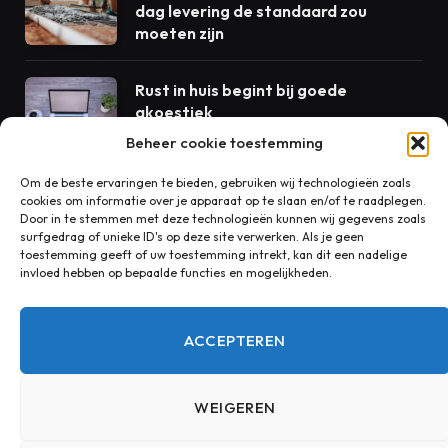
dag levering de standaard zou
moeten zijn
Rust in huis begint bij goede
akoestiek
Beheer cookie toestemming
Om de beste ervaringen te bieden, gebruiken wij technologieën zoals
cookies om informatie over je apparaat op te slaan en/of te raadplegen.
CONTACT
Door in te stemmen met deze technologieën kunnen wij gegevens zoals
surfgedrag of unieke ID's op deze site verwerken. Als je geen
toestemming geeft of uw toestemming intrekt, kan dit een nadelige
invloed hebben op bepaalde functies en mogelijkheden.
Heeft u een vraag, suggestie of opmerking over onze
blog? Wij horen graag van u!
ACCEPTEREN
redactie@ntblad.nl
WEIGEREN