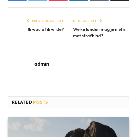
Facebook
Twitter
Pinterest
LinkedIn
Tumblr
Email
PREVIOUS ARTICLE
NEXT ARTICLE
Ik wou of ik wilde?
Welke landen mag je niet in
met strafblad?
admin
RELATED
POSTS