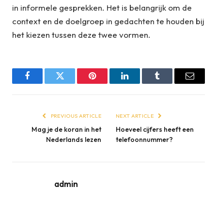
in informele gesprekken. Het is belangrijk om de
context en de doelgroep in gedachten te houden bij
het kiezen tussen deze twee vormen.
Facebook
Twitter
Pinterest
LinkedIn
Tumblr
Email
PREVIOUS ARTICLE
NEXT ARTICLE
Mag je de koran in het
Hoeveel cijfers heeft een
Nederlands lezen
telefoonnummer?
admin