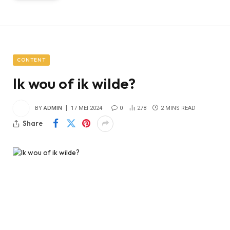
CONTENT
Ik wou of ik wilde?
BY
ADMIN
17 MEI 2024
0
278
2 MINS READ
Share