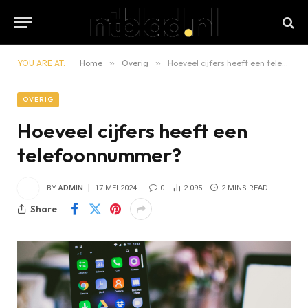
YOU ARE AT:
Home
»
Overig
»
Hoeveel cijfers heeft een telefoonnummer?
OVERIG
Hoeveel cijfers heeft een
telefoonnummer?
BY
ADMIN
17 MEI 2024
0
2.095
2 MINS READ
Share