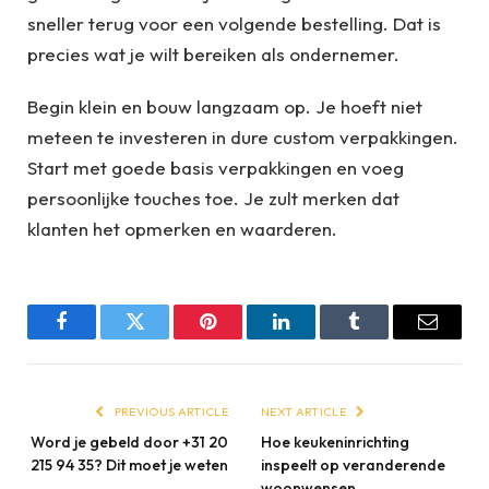
sneller terug voor een volgende bestelling. Dat is
precies wat je wilt bereiken als ondernemer.
Begin klein en bouw langzaam op. Je hoeft niet
meteen te investeren in dure custom verpakkingen.
Start met goede basis verpakkingen en voeg
persoonlijke touches toe. Je zult merken dat
klanten het opmerken en waarderen.
Facebook
Twitter
Pinterest
LinkedIn
Tumblr
Email
PREVIOUS ARTICLE
NEXT ARTICLE
Word je gebeld door +31 20
Hoe keukeninrichting
215 94 35? Dit moet je weten
inspeelt op veranderende
woonwensen