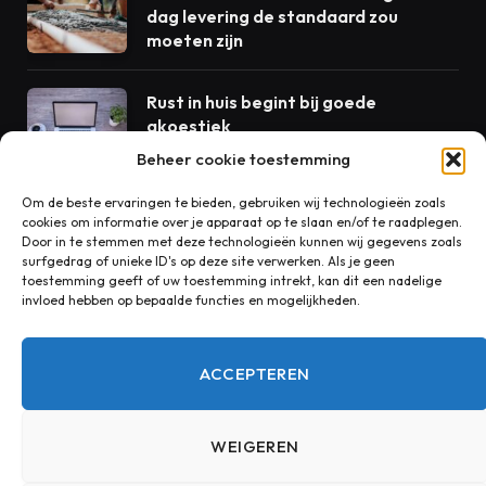
dag levering de standaard zou
moeten zijn
Rust in huis begint bij goede
akoestiek
Beheer cookie toestemming
Om de beste ervaringen te bieden, gebruiken wij technologieën zoals
cookies om informatie over je apparaat op te slaan en/of te raadplegen.
CONTACT
Door in te stemmen met deze technologieën kunnen wij gegevens zoals
surfgedrag of unieke ID's op deze site verwerken. Als je geen
toestemming geeft of uw toestemming intrekt, kan dit een nadelige
invloed hebben op bepaalde functies en mogelijkheden.
Heeft u een vraag, suggestie of opmerking over onze
blog? Wij horen graag van u!
ACCEPTEREN
redactie@ntblad.nl
WEIGEREN