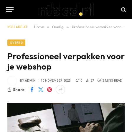
YOU ARE AT:
Home
»
Overig
»
Professioneel verpakken voor je webshop
OVERIG
Professioneel verpakken voor
je webshop
BY
ADMIN
10 NOVEMBER 2025
0
27
3 MINS READ
Share