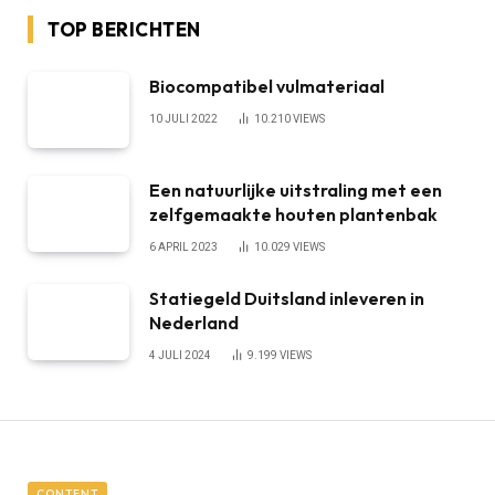
TOP BERICHTEN
Biocompatibel vulmateriaal
10 JULI 2022
10.210
VIEWS
Een natuurlijke uitstraling met een
zelfgemaakte houten plantenbak
6 APRIL 2023
10.029
VIEWS
Statiegeld Duitsland inleveren in
Nederland
4 JULI 2024
9.199
VIEWS
CONTENT