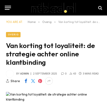
YOU ARE AT:
Home
»
Overig
»
Van korting tot loyaliteit: de strategie achter online klantbinding
OVERIG
Van korting tot loyaliteit: de
strategie achter online
klantbinding
BY
ADMIN
2 SEPTEMBER 2025
0
43
3 MINS READ
Share