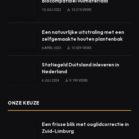
Biocompatibel vulmateriaal
10 JULI 2022
10.210
VIEWS
Een natuurlijke uitstraling met een
zelfgemaakte houten plantenbak
6 APRIL 2023
10.029
VIEWS
Statiegeld Duitsland inleveren in
Nederland
4 JULI 2024
9.199
VIEWS
ONZE KEUZE
Een frisse blik met ooglidcorrectie in
Zuid-Limburg