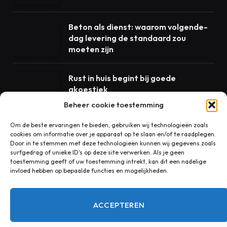
Beton als dienst: waarom volgende-
dag levering de standaard zou
moeten zijn
Rust in huis begint bij goede
akoestiek
Beheer cookie toestemming
Om de beste ervaringen te bieden, gebruiken wij technologieën zoals
cookies om informatie over je apparaat op te slaan en/of te raadplegen.
CONTACT
Door in te stemmen met deze technologieën kunnen wij gegevens zoals
surfgedrag of unieke ID's op deze site verwerken. Als je geen
toestemming geeft of uw toestemming intrekt, kan dit een nadelige
invloed hebben op bepaalde functies en mogelijkheden.
Heeft u een vraag, suggestie of opmerking over onze
blog? Wij horen graag van u!
ACCEPTEREN
redactie@ntblad.nl