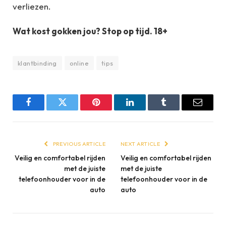
verliezen.
Wat kost gokken jou? Stop op tijd. 18+
klantbinding
online
tips
Facebook
Twitter
Pinterest
LinkedIn
Tumblr
Email
PREVIOUS ARTICLE
NEXT ARTICLE
Veilig en comfortabel rijden
Veilig en comfortabel rijden
met de juiste
met de juiste
telefoonhouder voor in de
telefoonhouder voor in de
auto
auto