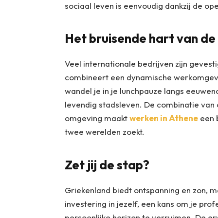
sociaal leven is eenvoudig dankzij de op
Het bruisende hart van de
Veel internationale bedrijven zijn gevest
combineert een dynamische werkomgevin
wandel je in je lunchpauze langs eeuwe
levendig stadsleven. De combinatie van c
omgeving maakt
werken in Athene
een b
twee werelden zoekt.
Zet jij de stap?
Griekenland biedt ontspanning en zon, m
investering in jezelf, een kans om je pr
persoonlijke horizon te verruimen. De er