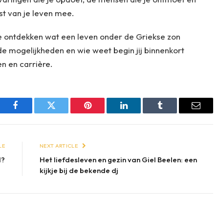
est van je leven mee.
e ontdekken wat een leven onder de Griekse zon
de mogelijkheden en wie weet begin jij binnenkort
en en carrière.
Facebook
Twitter
Pinterest
LinkedIn
Tumblr
Email
LE
NEXT ARTICLE
d?
Het liefdesleven en gezin van Giel Beelen: een
kijkje bij de bekende dj