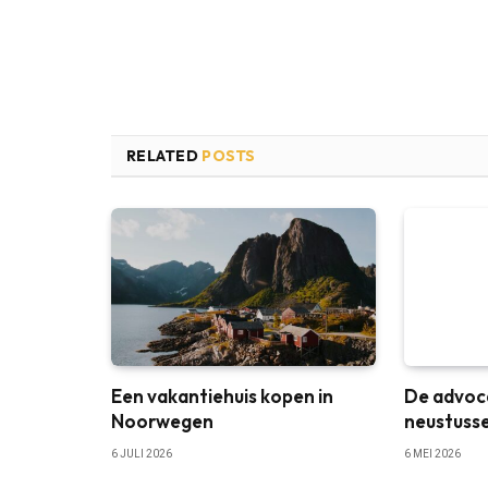
RELATED
POSTS
Een vakantiehuis kopen in
De advoc
Noorwegen
neustuss
6 JULI 2026
6 MEI 2026