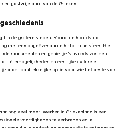
en en gastvrije aard van de Grieken.
 geschiedenis
igd in de grotere steden. Vooral de hoofdstad
g met een ongeëvenaarde historische sfeer. Hier
noude monumenten en geniet je ’s avonds van een
arrièremogelijkheden en een rijke culturele
ijzonder aantrekkelijke optie voor wie het beste van
aar nog veel meer. Werken in Griekenland is een
ofessionele vaardigheden te verbreden en je
varingen die je opdoet, de mensen die je ontmoet en