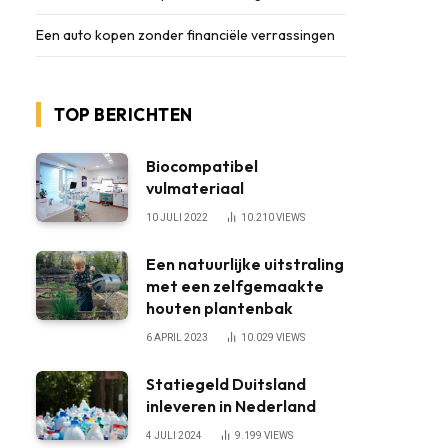
Een auto kopen zonder financiële verrassingen
TOP BERICHTEN
Biocompatibel
vulmateriaal
10 JULI 2022
10.210
VIEWS
Een natuurlijke uitstraling
met een zelfgemaakte
houten plantenbak
6 APRIL 2023
10.029
VIEWS
Statiegeld Duitsland
inleveren in Nederland
4 JULI 2024
9.199
VIEWS