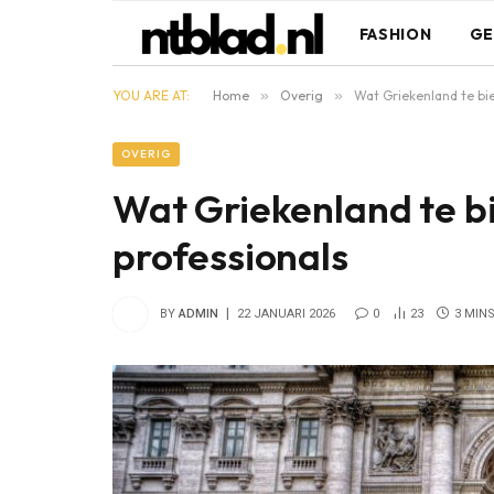
FASHION
GE
YOU ARE AT:
Home
»
Overig
»
Wat Griekenland te bi
OVERIG
Wat Griekenland te b
professionals
BY
ADMIN
22 JANUARI 2026
0
23
3 MIN