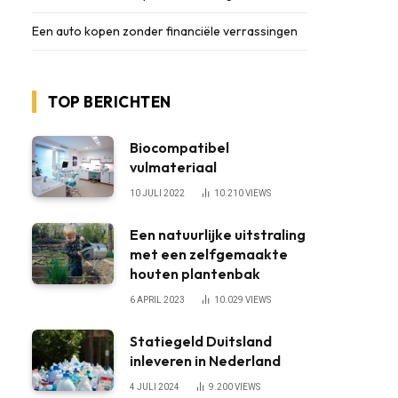
Een auto kopen zonder financiële verrassingen
TOP BERICHTEN
Biocompatibel
vulmateriaal
10 JULI 2022
10.210
VIEWS
Een natuurlijke uitstraling
met een zelfgemaakte
houten plantenbak
6 APRIL 2023
10.029
VIEWS
Statiegeld Duitsland
inleveren in Nederland
4 JULI 2024
9.200
VIEWS