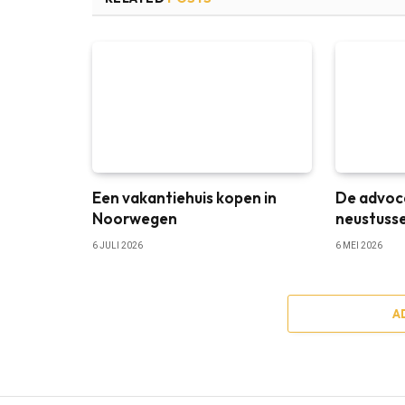
Een vakantiehuis kopen in
De advoc
Noorwegen
neustuss
6 JULI 2026
6 MEI 2026
A