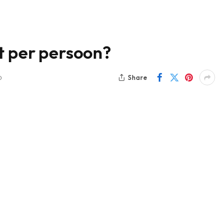
t per persoon?
Share
D