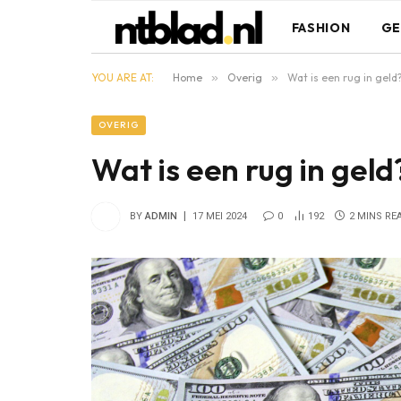
FASHION
GE
YOU ARE AT:
Home
»
Overig
»
Wat is een rug in geld
OVERIG
Wat is een rug in geld
BY
ADMIN
17 MEI 2024
0
192
2 MINS RE