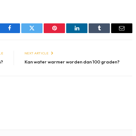
Facebook
Twitter
Pinterest
LinkedIn
Tumblr
Email
LE
NEXT ARTICLE
n?
Kan water warmer worden dan 100 graden?