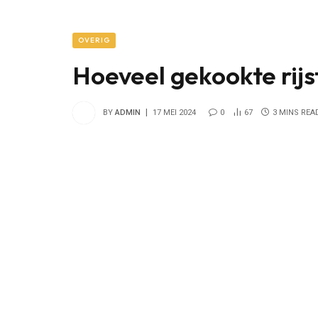
OVERIG
Hoeveel gekookte rijs
BY
ADMIN
17 MEI 2024
0
67
3 MINS REA