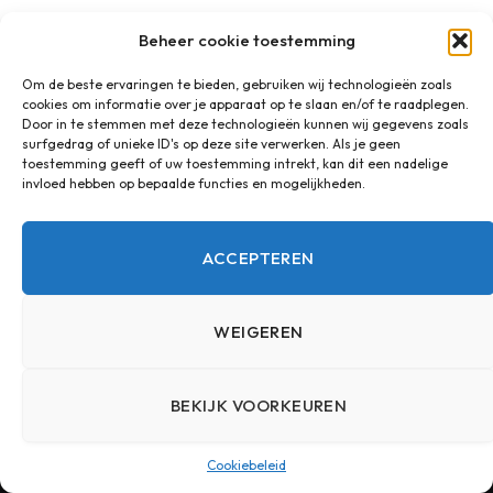
Beheer cookie toestemming
Om de beste ervaringen te bieden, gebruiken wij technologieën zoals
cookies om informatie over je apparaat op te slaan en/of te raadplegen.
POPULAIRE BERICHTEN
Door in te stemmen met deze technologieën kunnen wij gegevens zoals
surfgedrag of unieke ID's op deze site verwerken. Als je geen
toestemming geeft of uw toestemming intrekt, kan dit een nadelige
Biocompatibel vulmateriaal
invloed hebben op bepaalde functies en mogelijkheden.
10 JULI 2022
10.210
VIEWS
ACCEPTEREN
Een natuurlijke uitstraling met een
zelfgemaakte houten plantenbak
WEIGEREN
6 APRIL 2023
10.029
VIEWS
BEKIJK VOORKEUREN
Statiegeld Duitsland inleveren in
Nederland
Cookiebeleid
4 JULI 2024
9.200
VIEWS