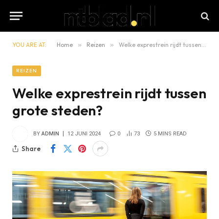
YOU ARE AT:
Home
»
Reizen
»
Welke exprestrein rijdt tussen grote steden?
REIZEN
Welke exprestrein rijdt tussen
grote steden?
BY
ADMIN
12 JUNI 2024
0
73
5 MINS READ
Share