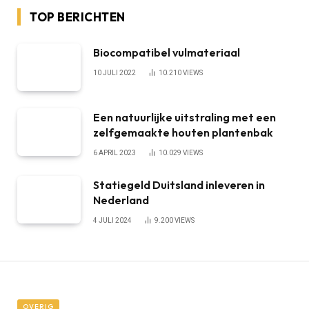
TOP BERICHTEN
Biocompatibel vulmateriaal
10 JULI 2022
10.210
VIEWS
Een natuurlijke uitstraling met een
zelfgemaakte houten plantenbak
6 APRIL 2023
10.029
VIEWS
Statiegeld Duitsland inleveren in
Nederland
4 JULI 2024
9.200
VIEWS
OVERIG