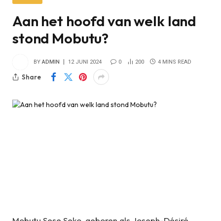
Aan het hoofd van welk land
stond Mobutu?
BY
ADMIN
12 JUNI 2024
0
200
4 MINS READ
Share
Mobutu Sese Seko, geboren als Joseph-Désiré