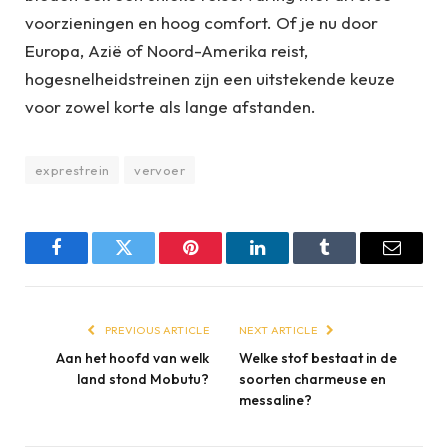
voorzieningen en hoog comfort. Of je nu door
Europa, Azië of Noord-Amerika reist,
hogesnelheidstreinen zijn een uitstekende keuze
voor zowel korte als lange afstanden.
exprestrein
vervoer
Facebook
Twitter
Pinterest
LinkedIn
Tumblr
Email
PREVIOUS ARTICLE
NEXT ARTICLE
Aan het hoofd van welk
Welke stof bestaat in de
land stond Mobutu?
soorten charmeuse en
messaline?