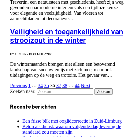
Travertin, een natuursteen met geschiedenis, heeft zijn weg
gevonden naar moderne interieurs als een tijdloze keuze
voor elegantie en veelzijdigheid. Van vloeren tot
aanrechtbladen tot decoratieve…
Veiligheid en toegankelijkheid van
strooizout in de winter
BY
ADMIN
22 DECEMBER 2023
De wintermaanden brengen niet alleen een betoverend
landschap van sneeuw en ijs met zich mee, maar ook
uitdagingen op de weg en trottoirs. Het gevaar van…
Previous
1
…
34
35
36
37
38
…
44
Next
Zoeken naar:
Recente berichten
Een frisse blik met ooglidcorrectie in Zuid-Limburg
Beton als dienst: waarom volgende-dag levering de
standaard zou moeten zijn