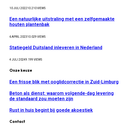
10 JULI 2022
10.210
VIEWS
Een natuurlijke uitstraling met een zelfgemaakte
houten plantenbak
6 APRIL 2023
10.029
VIEWS
Statiegeld Duitsland inleveren in Nederland
4 JULI 2024
9.199
VIEWS
Onze keuze
Een frisse blik met ooglidcorrectie in Zuid-Limburg
Beton als dienst: waarom volgende-dag levering
de standaard zou moeten zijn
Rust in huis begint bij goede akoestiek
Contact