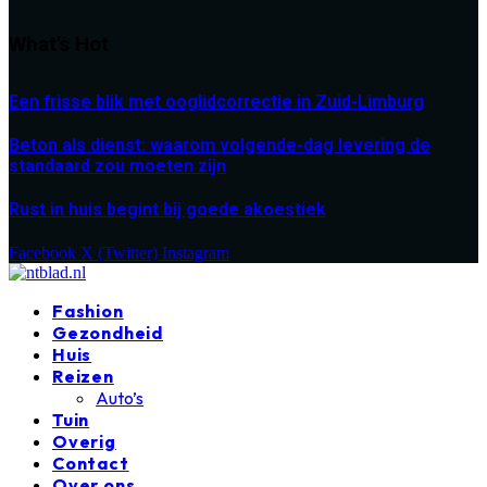
What's Hot
Een frisse blik met ooglidcorrectie in Zuid-Limburg
Beton als dienst: waarom volgende-dag levering de
standaard zou moeten zijn
Rust in huis begint bij goede akoestiek
Facebook
X (Twitter)
Instagram
Fashion
Gezondheid
Huis
Reizen
Auto’s
Tuin
Overig
Contact
Over ons