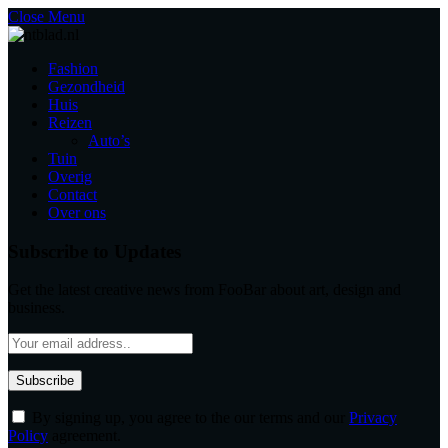
Close Menu
Fashion
Gezondheid
Huis
Reizen
Auto’s
Tuin
Overig
Contact
Over ons
Subscribe to Updates
Get the latest creative news from FooBar about art, design and
business.
By signing up, you agree to the our terms and our
Privacy
Policy
agreement.