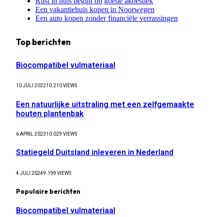
Rust in huis begint bij goede akoestiek
Een vakantiehuis kopen in Noorwegen
Een auto kopen zonder financiële verrassingen
Top berichten
Biocompatibel vulmateriaal
10 JULI 2022
10.210
VIEWS
Een natuurlijke uitstraling met een zelfgemaakte
houten plantenbak
6 APRIL 2023
10.029
VIEWS
Statiegeld Duitsland inleveren in Nederland
4 JULI 2024
9.199
VIEWS
Populaire berichten
Biocompatibel vulmateriaal