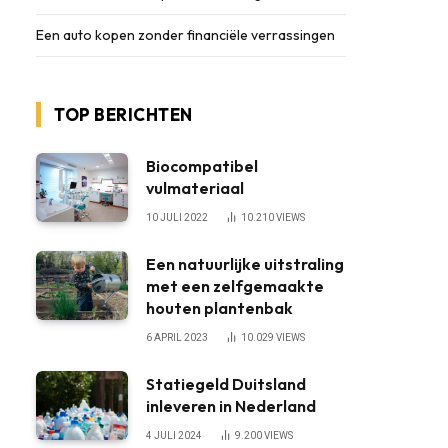
Een auto kopen zonder financiële verrassingen
TOP BERICHTEN
Biocompatibel
vulmateriaal
10 JULI 2022
10.210
VIEWS
Een natuurlijke uitstraling
met een zelfgemaakte
houten plantenbak
6 APRIL 2023
10.029
VIEWS
Statiegeld Duitsland
inleveren in Nederland
4 JULI 2024
9.200
VIEWS