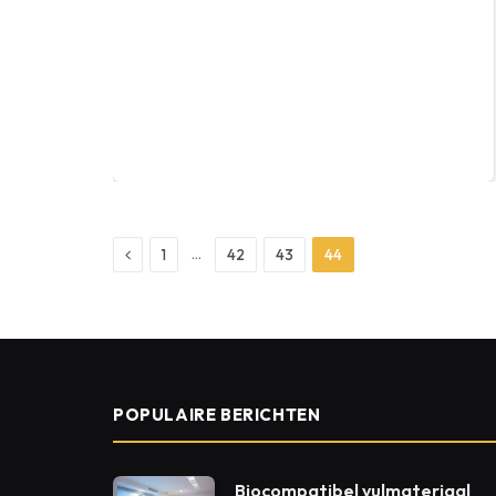
Previous
…
1
42
43
44
POPULAIRE BERICHTEN
Biocompatibel vulmateriaal